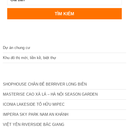
DỰ ÁN
Dự án chung cư
Khu đô thị mới, liền kề, biệt thự
CÁC DỰ ÁN MỚI NHẤT
SHOPHOUSE CHÂN ĐẾ BERRIVER LONG BIÊN
MASTERISE CAO XÀ LÁ – HÀ NỘI SEASON GARDEN
ICONIA LAKESIDE TỐ HỮU MIPEC
IMPERIA SKY PARK NAM AN KHÁNH
VIỆT YÊN RIVERSIDE BẮC GIANG