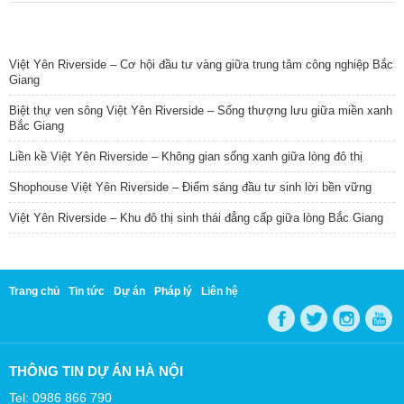
TIN NỔI BẬT
Việt Yên Riverside – Cơ hội đầu tư vàng giữa trung tâm công nghiệp Bắc
Giang
Biệt thự ven sông Việt Yên Riverside – Sống thượng lưu giữa miền xanh
Bắc Giang
Liền kề Việt Yên Riverside – Không gian sống xanh giữa lòng đô thị
Shophouse Việt Yên Riverside – Điểm sáng đầu tư sinh lời bền vững
Việt Yên Riverside – Khu đô thị sinh thái đẳng cấp giữa lòng Bắc Giang
Trang chủ
Tin tức
Dự án
Pháp lý
Liên hệ
THÔNG TIN DỰ ÁN HÀ NỘI
Tel: 0986 866 790