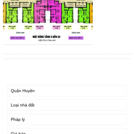
TÌM KIẾM