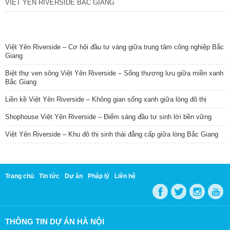
VIỆT YÊN RIVERSIDE BẮC GIANG
TIN NỔI BẬT
Việt Yên Riverside – Cơ hội đầu tư vàng giữa trung tâm công nghiệp Bắc
Giang
Biệt thự ven sông Việt Yên Riverside – Sống thượng lưu giữa miền xanh
Bắc Giang
Liền kề Việt Yên Riverside – Không gian sống xanh giữa lòng đô thị
Shophouse Việt Yên Riverside – Điểm sáng đầu tư sinh lời bền vững
Việt Yên Riverside – Khu đô thị sinh thái đẳng cấp giữa lòng Bắc Giang
Trang chủ
Tin tức
Dự án
Pháp lý
Liên hệ
THÔNG TIN DỰ ÁN HÀ NỘI