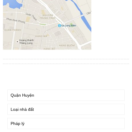
TÌM KIẾM