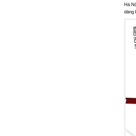
Hà Nộ
dàng k