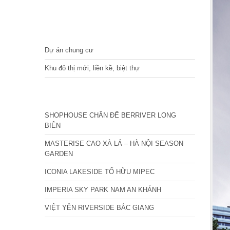
DỰ ÁN
Dự án chung cư
Khu đô thị mới, liền kề, biệt thự
CÁC DỰ ÁN MỚI NHẤT
SHOPHOUSE CHÂN ĐẾ BERRIVER LONG
BIÊN
MASTERISE CAO XÀ LÁ – HÀ NỘI SEASON
GARDEN
ICONIA LAKESIDE TỐ HỮU MIPEC
IMPERIA SKY PARK NAM AN KHÁNH
VIỆT YÊN RIVERSIDE BẮC GIANG