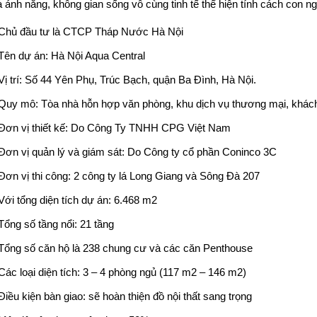
và ánh nắng, không gian sống vô cùng tinh tế thể hiện tính cách con 
Chủ đầu tư là CTCP Tháp Nước Hà Nội
Tên dự án: Hà Nội Aqua Central
Vị trí: Số 44 Yên Phụ, Trúc Bạch, quận Ba Đình, Hà Nội.
Quy mô: Tòa nhà hỗn hợp văn phòng, khu dịch vụ thương mại, khác
Đơn vị thiết kế: Do Công Ty TNHH CPG Việt Nam
Đơn vị quản lý và giám sát: Do Công ty cổ phần Coninco 3C
Đơn vị thi công: 2 công ty lá Long Giang và Sông Đà 207
Với tổng diện tích dự án: 6.468 m2
Tổng số tầng nổi: 21 tầng
Tổng số căn hộ là 238 chung cư và các căn Penthouse
Các loại diện tích: 3 – 4 phòng ngủ (117 m2 – 146 m2)
Điều kiện bàn giao: sẽ hoàn thiện đồ nội thất sang trọng