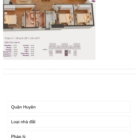
TÌM KIẾM