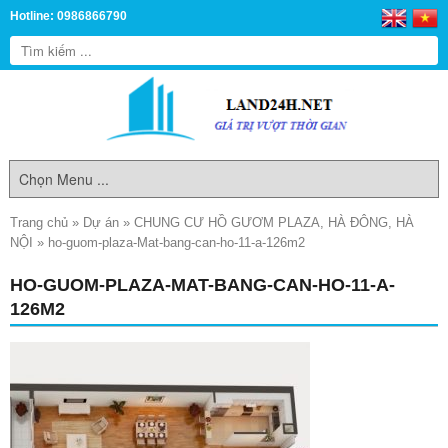
Hotline: 0986866790
Trang chủ
»
Dự án
»
CHUNG CƯ HỒ GƯƠM PLAZA, HÀ ĐÔNG, HÀ
NỘI
»
ho-guom-plaza-Mat-bang-can-ho-11-a-126m2
HO-GUOM-PLAZA-MAT-BANG-CAN-HO-11-A-
126M2