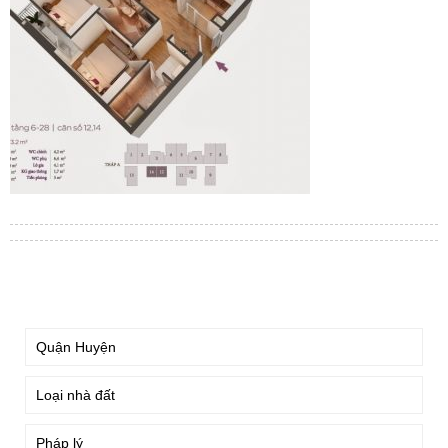
TÌM KIẾM