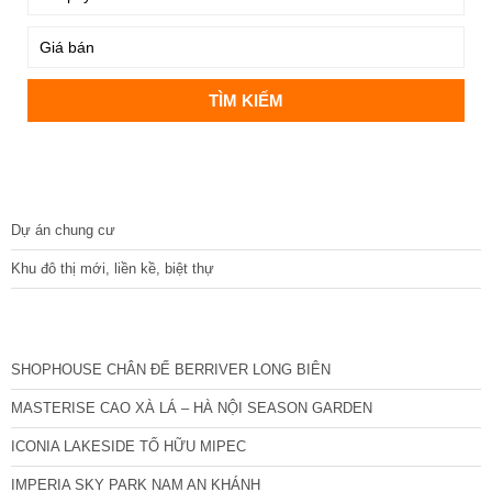
DỰ ÁN
Dự án chung cư
Khu đô thị mới, liền kề, biệt thự
CÁC DỰ ÁN MỚI NHẤT
SHOPHOUSE CHÂN ĐẾ BERRIVER LONG BIÊN
MASTERISE CAO XÀ LÁ – HÀ NỘI SEASON GARDEN
ICONIA LAKESIDE TỐ HỮU MIPEC
IMPERIA SKY PARK NAM AN KHÁNH