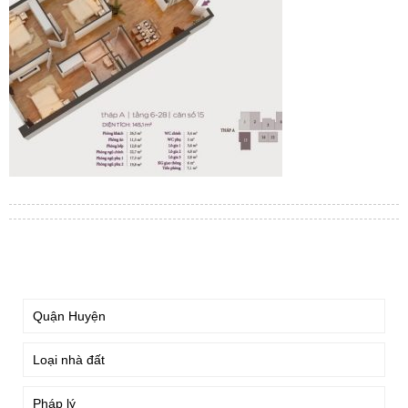
TÌM KIẾM