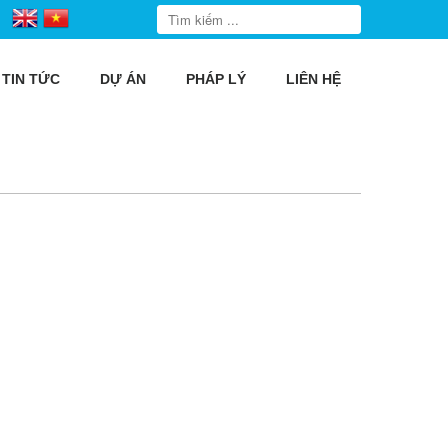
TIN TỨC
DỰ ÁN
PHÁP LÝ
LIÊN HỆ