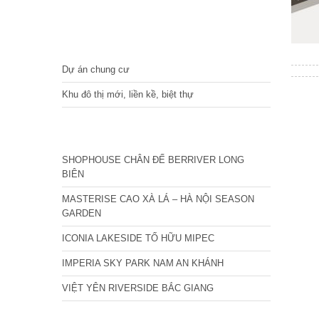
DỰ ÁN
Dự án chung cư
Khu đô thị mới, liền kề, biệt thự
CÁC DỰ ÁN MỚI NHẤT
SHOPHOUSE CHÂN ĐẾ BERRIVER LONG
BIÊN
MASTERISE CAO XÀ LÁ – HÀ NỘI SEASON
GARDEN
ICONIA LAKESIDE TỐ HỮU MIPEC
IMPERIA SKY PARK NAM AN KHÁNH
VIỆT YÊN RIVERSIDE BẮC GIANG