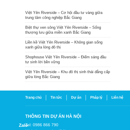
TIN NỔI BẬT
Việt Yên Riverside – Cơ hội đầu tư vàng giữa
trung tâm công nghiệp Bắc Giang
Biệt thự ven sông Việt Yên Riverside – Sống
thượng lưu giữa miền xanh Bắc Giang
Liền kề Việt Yên Riverside – Không gian sống
xanh giữa lòng đô thị
Shophouse Việt Yên Riverside – Điểm sáng đầu
tư sinh lời bền vững
Việt Yên Riverside – Khu đô thị sinh thái đẳng cấp
giữa lòng Bắc Giang
Trang chủ
Tin tức
Dự án
Pháp lý
Liên hệ
THÔNG TIN DỰ ÁN HÀ NỘI
Tel: 0986 866 790
Zalo