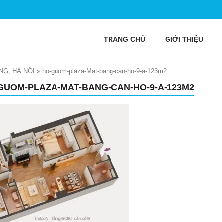
TRANG CHỦ
GIỚI THIỆU
G, HÀ NỘI
»
ho-guom-plaza-Mat-bang-can-ho-9-a-123m2
GUOM-PLAZA-MAT-BANG-CAN-HO-9-A-123M2