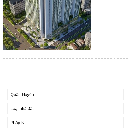
TÌM KIẾM