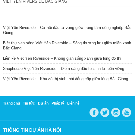
VIỆT YÊN RIVERSIDE BẮC GIANG
TIN NỔI BẬT
Việt Yên Riverside – Cơ hội đầu tư vàng giữa trung tâm công nghiệp Bắc
Giang
Biệt thự ven sông Việt Yên Riverside – Sống thượng lưu giữa miền xanh
Bắc Giang
Liền kề Việt Yên Riverside – Không gian sống xanh giữa lòng đô thị
Shophouse Việt Yên Riverside – Điểm sáng đầu tư sinh lời bền vững
Việt Yên Riverside – Khu đô thị sinh thái đẳng cấp giữa lòng Bắc Giang
Trang chủ
Tin tức
Dự án
Pháp lý
Liên hệ
THÔNG TIN DỰ ÁN HÀ NỘI