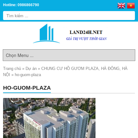
Hotline: 0986866790
Trang chủ
»
Dự án
»
CHUNG CƯ HỒ GƯƠM PLAZA, HÀ ĐÔNG, HÀ
NỘI
»
ho-guom-plaza
HO-GUOM-PLAZA