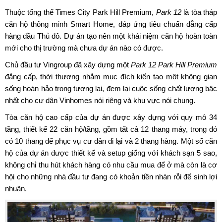
Thuộc tổng thể Times City Park Hill Premium,
Park 12
là tòa tháp
căn hộ thông minh Smart Home, đáp ứng tiêu chuẩn đẳng cấp
hàng đầu Thủ đô. Dự án tạo nên một khái niệm căn hộ hoàn toàn
mới cho thị trường mà chưa dự án nào có được.
Chủ đầu tư Vingroup đã xây dựng một
Park 12 Park Hill Premium
đẳng cấp, thời thượng nhằm mục đích kiến tạo một không gian
sống hoàn hảo trong tương lai, đem lại cuộc sống chất lượng bậc
nhất cho cư dân Vinhomes nói riêng và khu vực nói chung.
Tòa căn hộ cao cấp của dự án được xây dựng với quy mô 34
tầng, thiết kế 22 căn hộ/tầng, gồm tất cả 12 thang máy, trong đó
có 10 thang để phục vụ cư dân đi lại và 2 thang hàng. Một số căn
hộ của dự án được thiết kế và setup giống với khách sạn 5 sao,
không chỉ thu hút khách hàng có nhu cầu mua để ở mà còn là cơ
hội cho những nhà đầu tư đang có khoản tiền nhàn rỗi để sinh lợi
nhuận.