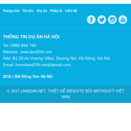
Trang chủ
Tin tức
Dự án
Pháp lý
Liên hệ
THÔNG TIN DỰ ÁN HÀ NỘI
Tel: 0986 866 790
Website: www.land24h.net
Add: B1.20 An Vượng Villas, Dương Nội, Hà Đông, Hà Nội
Email: hanoiland24h.net@gmail.com
2016 |
Bất Động Sản Hà Nội
© 2017 LAND24H.NET. THIẾT KẾ WEBSITE BỞI
MATHSOFT VIỆT
NAM