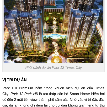
Phối cảnh dự án Park 12 Times City
VỊ TRÍ DỰ ÁN
Park Hill Premium nằm trong khuôn viên dự án của Times
City.
Park 12 Park Hil
l
là tòa tháp căn hộ Smart Home hiếm hoi
có đến 2 mặt tiền view thành phố sầm uất. Nhờ vào vị trí đắc đắc
địa, dự án không chỉ đem lại cho cư dân không gian riêng tư thú