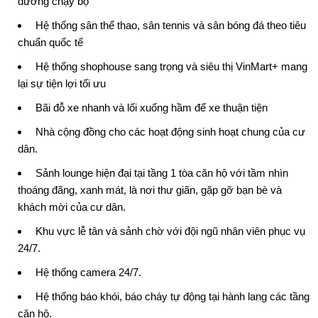
đường chạy bộ
Hệ thống sân thể thao, sân tennis và sân bóng đá theo tiêu
chuẩn quốc tế
Hệ thống shophouse sang trọng và siêu thị VinMart+ mang
lại sự tiện lợi tối ưu
Bãi đỗ xe nhanh và lối xuống hầm để xe thuận tiện
Nhà cộng đồng cho các hoạt động sinh hoạt chung của cư
dân.
Sảnh lounge hiện đại tại tầng 1 tòa căn hộ với tầm nhìn
thoáng đãng, xanh mát, là nơi thư giãn, gặp gỡ bạn bè và
khách mời của cư dân.
Khu vực lễ tân và sảnh chờ với đội ngũ nhân viên phục vụ
24/7.
Hệ thống camera 24/7.
Hệ thống báo khói, báo cháy tự động tại hành lang các tầng
căn hộ.