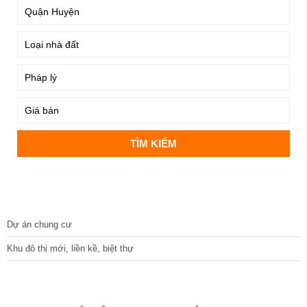
DỰ ÁN
Dự án chung cư
Khu đô thị mới, liền kề, biệt thự
CÁC DỰ ÁN MỚI NHẤT