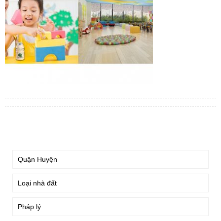
TÌM KIẾM