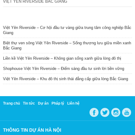
VIỆT YÊN RIVERSIDE BẮC GIANG
TIN NỔI BẬT
Việt Yên Riverside – Cơ hội đầu tư vàng giữa trung tâm công nghiệp Bắc
Giang
Biệt thự ven sông Việt Yên Riverside – Sống thượng lưu giữa miền xanh
Bắc Giang
Liền kề Việt Yên Riverside – Không gian sống xanh giữa lòng đô thị
Shophouse Việt Yên Riverside – Điểm sáng đầu tư sinh lời bền vững
Việt Yên Riverside – Khu đô thị sinh thái đẳng cấp giữa lòng Bắc Giang
Trang chủ
Tin tức
Dự án
Pháp lý
Liên hệ
THÔNG TIN DỰ ÁN HÀ NỘI