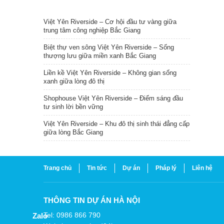
TIN NỔI BẬT
Việt Yên Riverside – Cơ hội đầu tư vàng giữa
trung tâm công nghiệp Bắc Giang
Biệt thự ven sông Việt Yên Riverside – Sống
thượng lưu giữa miền xanh Bắc Giang
Liền kề Việt Yên Riverside – Không gian sống
xanh giữa lòng đô thị
Shophouse Việt Yên Riverside – Điểm sáng đầu
tư sinh lời bền vững
Việt Yên Riverside – Khu đô thị sinh thái đẳng cấp
giữa lòng Bắc Giang
Trang chủ
Tin tức
Dự án
Pháp lý
Liên hệ
THÔNG TIN DỰ ÁN HÀ NỘI
Tel: 0986 866 790
Zalo