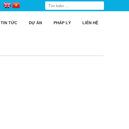
TIN TỨC
DỰ ÁN
PHÁP LÝ
LIÊN HỆ