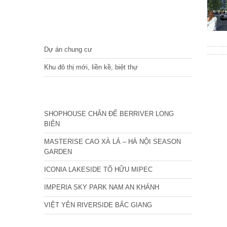
DỰ ÁN
Dự án chung cư
Khu đô thị mới, liền kề, biệt thự
CÁC DỰ ÁN MỚI NHẤT
SHOPHOUSE CHÂN ĐẾ BERRIVER LONG
BIÊN
MASTERISE CAO XÀ LÁ – HÀ NỘI SEASON
GARDEN
ICONIA LAKESIDE TỐ HỮU MIPEC
IMPERIA SKY PARK NAM AN KHÁNH
VIỆT YÊN RIVERSIDE BẮC GIANG