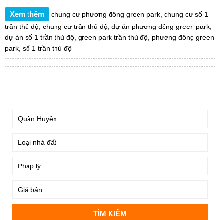
DỰ ÁN
Dự án chung cư
Khu đô thị mới, liền kề, biệt thự
CÁC DỰ ÁN MỚI NHẤT