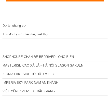
SHOPHOUSE CHÂN ĐẾ BERRIVER LONG BIÊN
MASTERISE CAO XÀ LÁ – HÀ NỘI SEASON GARDEN
ICONIA LAKESIDE TỐ HỮU MIPEC
IMPERIA SKY PARK NAM AN KHÁNH
VIỆT YÊN RIVERSIDE BẮC GIANG
TIN NỔI BẬT
Việt Yên Riverside – Cơ hội đầu tư vàng giữa trung tâm công nghiệp Bắc
Giang
Biệt thự ven sông Việt Yên Riverside – Sống thượng lưu giữa miền xanh
Bắc Giang
Liền kề Việt Yên Riverside – Không gian sống xanh giữa lòng đô thị
Shophouse Việt Yên Riverside – Điểm sáng đầu tư sinh lời bền vững
Việt Yên Riverside – Khu đô thị sinh thái đẳng cấp giữa lòng Bắc Giang