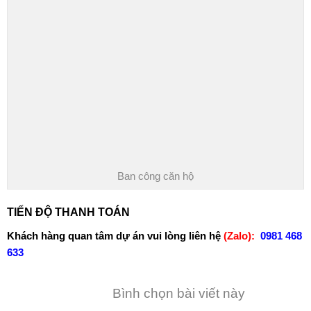
Ban công căn hộ
TIẾN ĐỘ THANH TOÁN
Khách hàng quan tâm dự án vui lòng liên hệ
(Zalo):
0981 468
633
Bình chọn bài viết này
Xem thêm
chung cư phương đông green park
,
chung cư số 1
trần thủ độ
,
chung cư trần thủ độ
,
dự án phương đông green park
,
dự án số 1 trần thủ độ
,
green park trần thủ độ
,
phương đông green
park
,
số 1 trần thủ độ
TÌM KIẾM