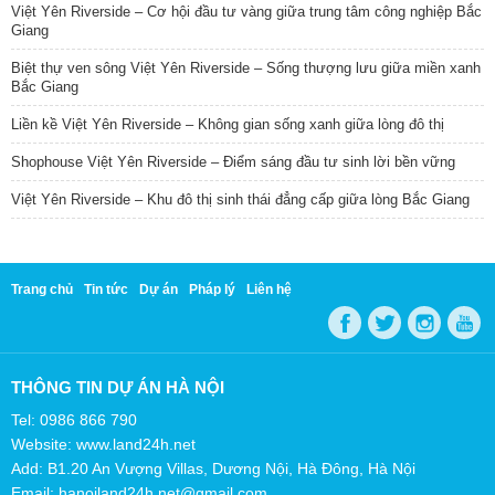
Trang chủ
Tin tức
Dự án
Pháp lý
Liên hệ
THÔNG TIN DỰ ÁN HÀ NỘI
Tel: 0986 866 790
Website: www.land24h.net
Add: B1.20 An Vượng Villas, Dương Nội, Hà Đông, Hà Nội
Email: hanoiland24h.net@gmail.com
2016 |
Bất Động Sản Hà Nội
© 2017 LAND24H.NET. THIẾT KẾ WEBSITE BỞI
MATHSOFT VIỆT
NAM