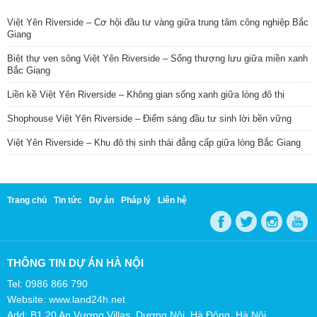
Việt Yên Riverside – Cơ hội đầu tư vàng giữa trung tâm công nghiệp Bắc
Giang
Biệt thự ven sông Việt Yên Riverside – Sống thượng lưu giữa miền xanh
Bắc Giang
Liền kề Việt Yên Riverside – Không gian sống xanh giữa lòng đô thị
Shophouse Việt Yên Riverside – Điểm sáng đầu tư sinh lời bền vững
Việt Yên Riverside – Khu đô thị sinh thái đẳng cấp giữa lòng Bắc Giang
Trang chủ
Tin tức
Dự án
Pháp lý
Liên hệ
THÔNG TIN DỰ ÁN HÀ NỘI
Tel: 0986 866 790
Website: www.land24h.net
Add: B1.20 An Vượng Villas, Dương Nội, Hà Đông, Hà Nội