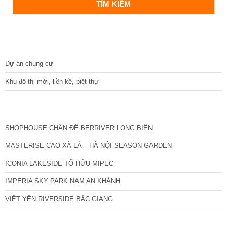
DỰ ÁN
Dự án chung cư
Khu đô thị mới, liền kề, biệt thự
CÁC DỰ ÁN MỚI NHẤT
SHOPHOUSE CHÂN ĐẾ BERRIVER LONG BIÊN
MASTERISE CAO XÀ LÁ – HÀ NỘI SEASON GARDEN
ICONIA LAKESIDE TỐ HỮU MIPEC
IMPERIA SKY PARK NAM AN KHÁNH
VIỆT YÊN RIVERSIDE BẮC GIANG
TIN NỔI BẬT