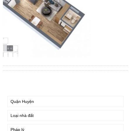
TÌM KIẾM