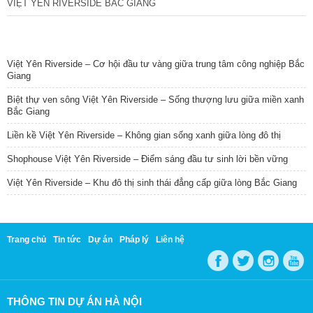
VIỆT YÊN RIVERSIDE BẮC GIANG
TIN NỔI BẬT
Việt Yên Riverside – Cơ hội đầu tư vàng giữa trung tâm công nghiệp Bắc
Giang
Biệt thự ven sông Việt Yên Riverside – Sống thượng lưu giữa miền xanh
Bắc Giang
Liền kề Việt Yên Riverside – Không gian sống xanh giữa lòng đô thị
Shophouse Việt Yên Riverside – Điểm sáng đầu tư sinh lời bền vững
Việt Yên Riverside – Khu đô thị sinh thái đẳng cấp giữa lòng Bắc Giang
Trang chủ
Tin tức
Dự án
Pháp lý
Liên hệ
THÔNG TIN DỰ ÁN HÀ NỘI