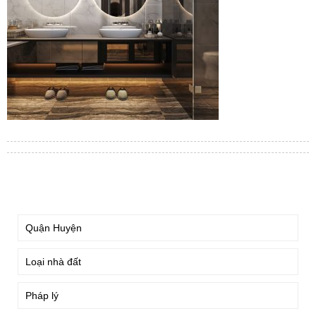
TÌM KIẾM