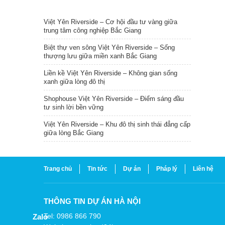
TIN NỔI BẬT
Việt Yên Riverside – Cơ hội đầu tư vàng giữa
trung tâm công nghiệp Bắc Giang
Biệt thự ven sông Việt Yên Riverside – Sống
thượng lưu giữa miền xanh Bắc Giang
Liền kề Việt Yên Riverside – Không gian sống
xanh giữa lòng đô thị
Shophouse Việt Yên Riverside – Điểm sáng đầu
tư sinh lời bền vững
Việt Yên Riverside – Khu đô thị sinh thái đẳng cấp
giữa lòng Bắc Giang
Trang chủ
Tin tức
Dự án
Pháp lý
Liên hệ
THÔNG TIN DỰ ÁN HÀ NỘI
Tel: 0986 866 790
Zalo