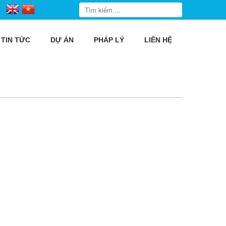
TIN TỨC
DỰ ÁN
PHÁP LÝ
LIÊN HỆ