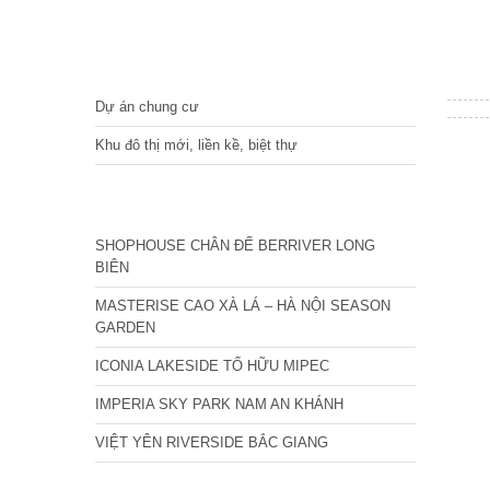
DỰ ÁN
Dự án chung cư
Khu đô thị mới, liền kề, biệt thự
CÁC DỰ ÁN MỚI NHẤT
SHOPHOUSE CHÂN ĐẾ BERRIVER LONG
BIÊN
MASTERISE CAO XÀ LÁ – HÀ NỘI SEASON
GARDEN
ICONIA LAKESIDE TỐ HỮU MIPEC
IMPERIA SKY PARK NAM AN KHÁNH
VIỆT YÊN RIVERSIDE BẮC GIANG