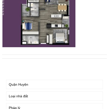
TÌM KIẾM