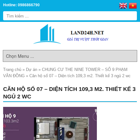
Hotline: 0986866790
Trang chủ
»
Dự án
»
CHUNG CƯ THE NINE TOWER – SỐ 9 PHẠM
VĂN ĐỒNG
»
Căn hộ số 07 – Diện tích 109,3 m2. Thiết kế 3 ngủ 2 wc
CĂN HỘ SỐ 07 – DIỆN TÍCH 109,3 M2. THIẾT KẾ 3
NGỦ 2 WC