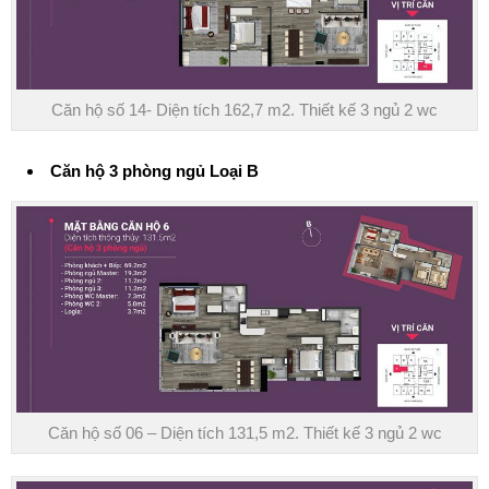
Căn hộ số 14- Diện tích 162,7 m2. Thiết kế 3 ngủ 2 wc
Căn hộ 3 phòng ngủ Loại B
Căn hộ số 06 – Diện tích 131,5 m2. Thiết kế 3 ngủ 2 wc