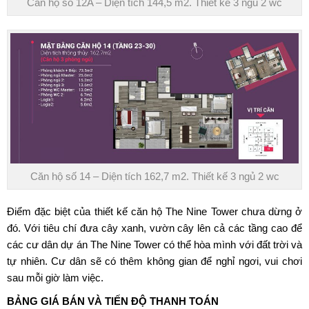
Căn hộ số 12A – Diện tích 144,5 m2. Thiết kế 3 ngủ 2 wc
Căn hộ số 14 – Diện tích 162,7 m2. Thiết kế 3 ngủ 2 wc
Điểm đặc biệt của thiết kế căn hộ The Nine Tower chưa dừng ở
đó. Với tiêu chí đưa cây xanh, vườn cây lên cả các tầng cao để
các cư dân dự án The Nine Tower có thể hòa mình với đất trời và
tự nhiên. Cư dân sẽ có thêm không gian để nghỉ ngơi, vui chơi
sau mỗi giờ làm việc.
BẢNG GIÁ BÁN VÀ TIẾN ĐỘ THANH TOÁN