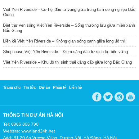
Việt Yên Riverside – Cơ hội đầu tư vàng giữa trung tâm công nghiệp Bắc
Giang
Biệt thự ven sông Việt Yên Riverside – Sống thượng lưu giữa miền xanh
Bắc Giang
Liền kề Việt Yên Riverside – Không gian sống xanh giữa lòng đô thị
Shophouse Việt Yên Riverside – Điểm sáng đầu tư sinh lời bền vững
Việt Yên Riverside – Khu đô thị sinh thái đẳng cấp giữa lòng Bắc Giang
Trang chủ
Tin tức
Dự án
Pháp lý
Liên hệ
THÔNG TIN DỰ ÁN HÀ NỘI
Tel: 0986 866 790
Website: www.land24h.net
Add: B1.20 An Vượng Villas, Dương Nội, Hà Đông, Hà Nội