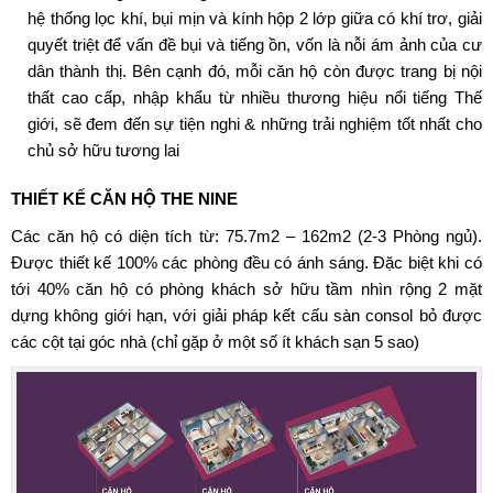
hệ thống lọc khí, bụi mịn và kính hộp 2 lớp giữa có khí trơ, giải
quyết triệt để vấn đề bụi và tiếng ồn, vốn là nỗi ám ảnh của cư
dân thành thị. Bên cạnh đó, mỗi căn hộ còn được trang bị nội
thất cao cấp, nhập khẩu từ nhiều thương hiệu nổi tiếng Thế
giới, sẽ đem đến sự tiện nghi & những trải nghiệm tốt nhất cho
chủ sở hữu tương lai
THIẾT KẾ
CĂN HỘ THE NINE
Các căn hộ có diện tích từ: 75.7m2 – 162m2 (2-3 Phòng ngủ).
Được thiết kế 100% các phòng đều có ánh sáng. Đặc biệt khi có
tới 40% căn hộ có phòng khách sở hữu tầm nhìn rộng 2 mặt
dựng không giới hạn, với giải pháp kết cấu sàn consol bỏ được
các cột tại góc nhà (chỉ gặp ở một số ít khách sạn 5 sao)