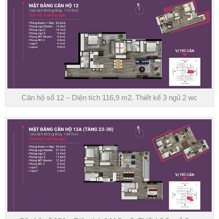
Căn hộ số 12 – Diện tích 116,9 m2. Thiết kế 3 ngủ 2 wc