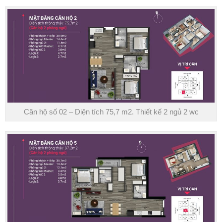
Căn hộ số 02 – Diện tích 75,7 m2. Thiết kế 2 ngủ 2 wc