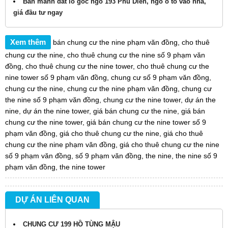
Bán mảnh đất lô góc ngõ 193 Phú Diễn, ngõ ô tô vào nhà,
giá đầu tư ngay
Xem thêm
bán chung cư the nine phạm văn đồng
,
cho thuê
chung cư the nine
,
cho thuê chung cư the nine số 9 phạm văn
đồng
,
cho thuê chung cư the nine tower
,
cho thuê chung cư the
nine tower số 9 phạm văn đồng
,
chung cư số 9 phạm văn đồng
,
chung cư the nine
,
chung cư the nine phạm văn đồng
,
chung cư
the nine số 9 phạm văn đồng
,
chung cư the nine tower
,
dự án the
nine
,
dự án the nine tower
,
giá bán chung cư the nine
,
giá bán
chung cư the nine tower
,
giá bán chung cư the nine tower số 9
phạm văn đồng
,
giá cho thuê chung cư the nine
,
giá cho thuê
chung cư the nine phạm văn đồng
,
giá cho thuê chung cư the nine
số 9 phạm văn đồng
,
số 9 phạm văn đồng
,
the nine
,
the nine số 9
phạm văn đồng
,
the nine tower
DỰ ÁN LIÊN QUAN
CHUNG CƯ 199 HỒ TÙNG MẬU