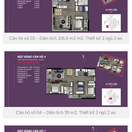
Căn hộ số 03 – Diện tích 106,6 m2 m2. Thiết kế 3 ngủ 2 wc
Căn hộ số 04 – Diện tích 99 m2. Thiết kế 3 ngủ 2 wc