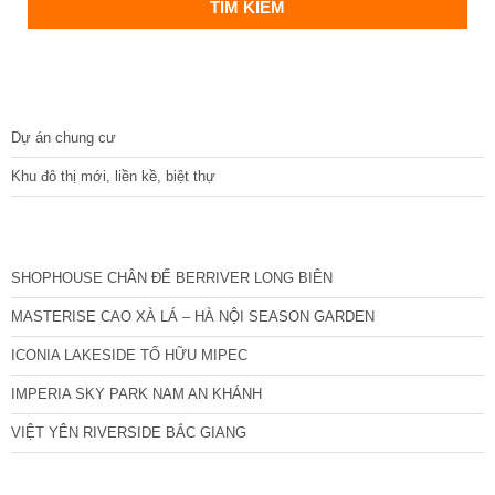
DỰ ÁN
Dự án chung cư
Khu đô thị mới, liền kề, biệt thự
CÁC DỰ ÁN MỚI NHẤT
SHOPHOUSE CHÂN ĐẾ BERRIVER LONG BIÊN
MASTERISE CAO XÀ LÁ – HÀ NỘI SEASON GARDEN
ICONIA LAKESIDE TỐ HỮU MIPEC
IMPERIA SKY PARK NAM AN KHÁNH
VIỆT YÊN RIVERSIDE BẮC GIANG
TIN NỔI BẬT