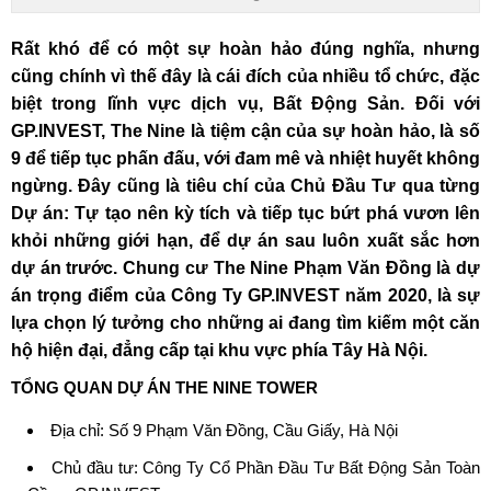
Rất khó để có một sự hoàn hảo đúng nghĩa, nhưng
cũng chính vì thế đây là cái đích của nhiều tổ chức, đặc
biệt trong lĩnh vực dịch vụ, Bất Động Sản. Đối với
GP.INVEST, The Nine là tiệm cận của sự hoàn hảo, là số
9 để tiếp tục phấn đấu, với đam mê và nhiệt huyết không
ngừng. Đây cũng là tiêu chí của Chủ Đầu Tư qua từng
Dự án: Tự tạo nên kỳ tích và tiếp tục bứt phá vươn lên
khỏi những giới hạn, để dự án sau luôn xuất sắc hơn
dự án trước. Chung cư
The Nine Phạm Văn Đồng
là dự
án trọng điểm của Công Ty GP.INVEST năm 2020, là sự
lựa chọn lý tưởng cho những ai đang tìm kiếm một căn
hộ hiện đại, đẳng cấp tại khu vực phía Tây Hà Nội.
TỔNG QUAN DỰ ÁN
THE NINE TOWER
Địa chỉ:
Số 9 Phạm Văn Đồng
, Cầu Giấy, Hà Nội
Chủ đầu tư: Công Ty Cổ Phần Đầu Tư Bất Động Sản Toàn