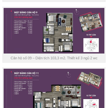
Căn hộ số 09 – Diện tích 103,3 m2. Thiết kế 3 ngủ 2 wc