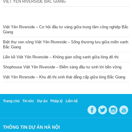
VIỆT YÊN RIVERSIDE BẮC GIANG
TIN NỔI BẬT
Việt Yên Riverside – Cơ hội đầu tư vàng giữa trung tâm công nghiệp Bắc
Giang
Biệt thự ven sông Việt Yên Riverside – Sống thượng lưu giữa miền xanh
Bắc Giang
Liền kề Việt Yên Riverside – Không gian sống xanh giữa lòng đô thị
Shophouse Việt Yên Riverside – Điểm sáng đầu tư sinh lời bền vững
Việt Yên Riverside – Khu đô thị sinh thái đẳng cấp giữa lòng Bắc Giang
Trang chủ
Tin tức
Dự án
Pháp lý
Liên hệ
THÔNG TIN DỰ ÁN HÀ NỘI