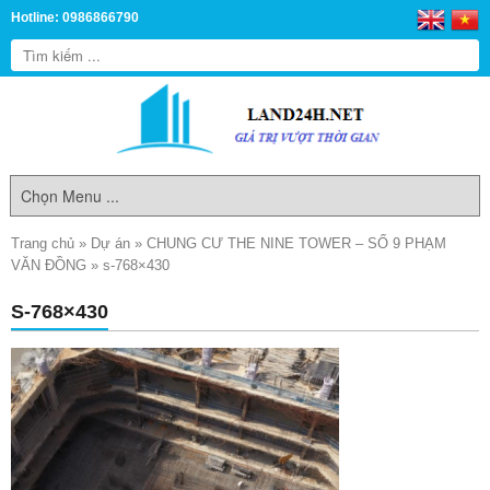
Hotline: 0986866790
Trang chủ
»
Dự án
»
CHUNG CƯ THE NINE TOWER – SỐ 9 PHẠM
VĂN ĐỒNG
»
s-768×430
S-768×430