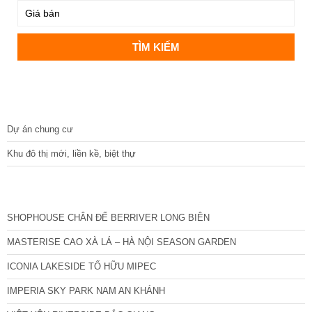
DỰ ÁN
Dự án chung cư
Khu đô thị mới, liền kề, biệt thự
CÁC DỰ ÁN MỚI NHẤT
SHOPHOUSE CHÂN ĐẾ BERRIVER LONG BIÊN
MASTERISE CAO XÀ LÁ – HÀ NỘI SEASON GARDEN
ICONIA LAKESIDE TỐ HỮU MIPEC
IMPERIA SKY PARK NAM AN KHÁNH