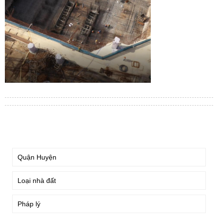
TÌM KIẾM