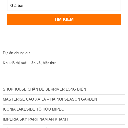
DỰ ÁN
Dự án chung cư
Khu đô thị mới, liền kề, biệt thự
CÁC DỰ ÁN MỚI NHẤT
SHOPHOUSE CHÂN ĐẾ BERRIVER LONG BIÊN
MASTERISE CAO XÀ LÁ – HÀ NỘI SEASON GARDEN
ICONIA LAKESIDE TỐ HỮU MIPEC
IMPERIA SKY PARK NAM AN KHÁNH