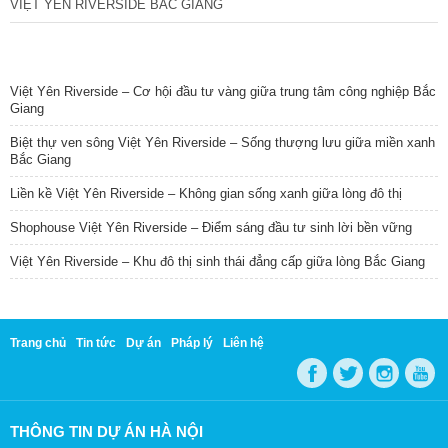
VIỆT YÊN RIVERSIDE BẮC GIANG
TIN NỔI BẬT
Việt Yên Riverside – Cơ hội đầu tư vàng giữa trung tâm công nghiệp Bắc
Giang
Biệt thự ven sông Việt Yên Riverside – Sống thượng lưu giữa miền xanh
Bắc Giang
Liền kề Việt Yên Riverside – Không gian sống xanh giữa lòng đô thị
Shophouse Việt Yên Riverside – Điểm sáng đầu tư sinh lời bền vững
Việt Yên Riverside – Khu đô thị sinh thái đẳng cấp giữa lòng Bắc Giang
Trang chủ
Tin tức
Dự án
Pháp lý
Liên hệ
THÔNG TIN DỰ ÁN HÀ NỘI