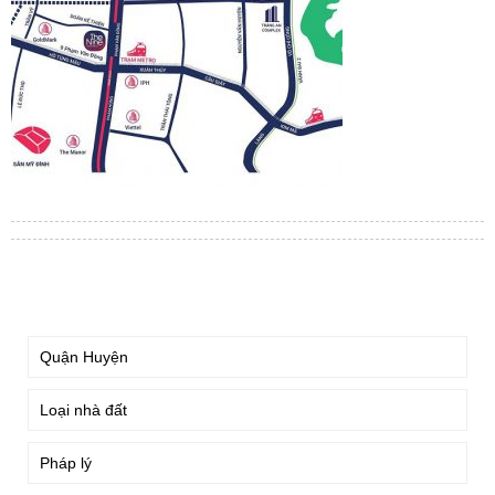
TÌM KIẾM