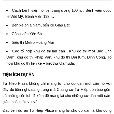
Cách bệnh viện nội tiết trung ương 100m, , Bệnh viện quốc
tế Việt Mỹ, Bệnh Viện 198 …
Bến xe phía Nam, bến xe Giáp Bát
Công viên Yên Sở
Siêu thị Metro Hoàng Mai
Các tổ hợp khu đô thị lân cận : Khu đô thị mới Bắc Linh
Đàm, khu đô thị Pháp Vân, khu đô thị Đại Kim, Định Công, Tổ
hợp khu đô thị liền kề – biệt thự Gamuda.
TIỆN ÍCH DỰ ÁN
Tứ Hiệp Plaza không chỉ mang tới cho cư dân một căn hộ với
đầy đủ tiện nghi, sang trọng mà
Chung cư Tứ Hiệp
còn bao gồm
cả những tiện ích đi kèm để mang lại cho những cư dân một cảm
giác thoải mái, vui vẻ.
Đầu tiên
dự án Tứ Hiệp Plaza
mang lại cho cư dân là khu công