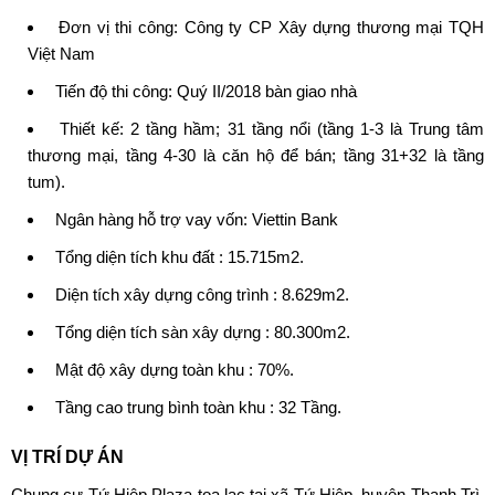
Đơn vị thi công: Công ty CP Xây dựng thương mại TQH
Việt Nam
Tiến độ thi công: Quý II/2018 bàn giao nhà
Thiết kế: 2 tầng hầm; 31 tầng nổi (tầng 1-3 là Trung tâm
thương mại, tầng 4-30 là căn hộ để bán; tầng 31+32 là tầng
tum).
Ngân hàng hỗ trợ vay vốn: Viettin Bank
Tổng diện tích khu đất : 15.715m2.
Diện tích xây dựng công trình : 8.629m2.
Tổng diện tích sàn xây dựng : 80.300m2.
Mật độ xây dựng toàn khu : 70%.
Tầng cao trung bình toàn khu : 32 Tầng.
VỊ TRÍ DỰ ÁN
Chung cư Tứ Hiệp Plaza tọa lạc tại xã Tứ Hiệp, huyện Thanh Trì,