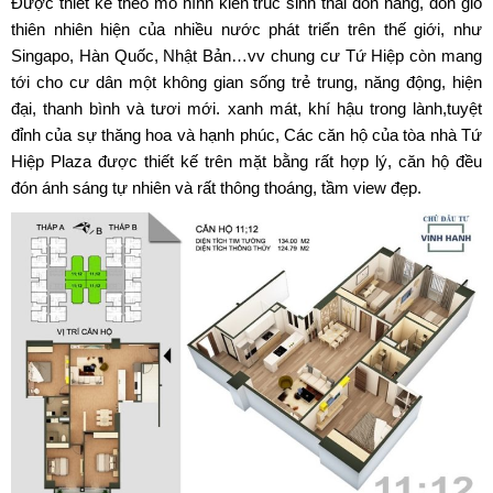
Được thiết kế theo mô hình kiến trúc sinh thái đón nắng, đón gió
thiên nhiên hiện của nhiều nước phát triển trên thế giới, như
Singapo, Hàn Quốc, Nhật Bản…vv chung cư Tứ Hiệp còn mang
tới cho cư dân một không gian sống trẻ trung, năng động, hiện
đại, thanh bình và tươi mới. xanh mát, khí hậu trong lành,tuyệt
đỉnh của sự thăng hoa và hạnh phúc, Các căn hộ của tòa nhà Tứ
Hiệp Plaza được thiết kế trên mặt bằng rất hợp lý, căn hộ đều
đón ánh sáng tự nhiên và rất thông thoáng, tầm view đẹp.