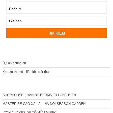
DỰ ÁN
Dự án chung cư
Khu đô thị mới, liền kề, biệt thự
CÁC DỰ ÁN MỚI NHẤT
SHOPHOUSE CHÂN ĐẾ BERRIVER LONG BIÊN
MASTERISE CAO XÀ LÁ – HÀ NỘI SEASON GARDEN
ICONIA LAKESIDE TỐ HỮU MIPEC