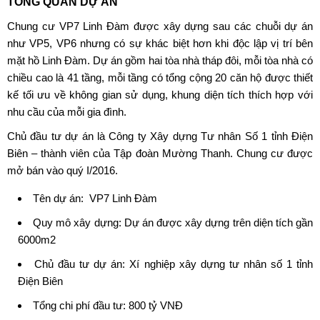
TỔNG QUAN DỰ ÁN
Chung cư VP7 Linh Đàm
được xây dựng sau các chuỗi dự án
như VP5, VP6 nhưng có sự khác biệt hơn khi độc lập vị trí bên
mặt hồ Linh Đàm. Dự án gồm hai tòa nhà tháp đôi, mỗi tòa nhà có
chiều cao là 41 tầng, mỗi tầng có tổng cộng 20 căn hộ được thiết
kế tối ưu về không gian sử dụng, khung diện tích thích hợp với
nhu cầu của mỗi gia đình.
Chủ đầu tư dự án là Công ty Xây dựng Tư nhân Số 1 tỉnh Điện
Biên – thành viên của Tập đoàn Mường Thanh. Chung cư được
mở bán vào quý I/2016.
Tên dự án:
VP7 Linh Đàm
Quy mô xây dựng: Dự án được xây dựng trên diện tích gần
6000m2
Chủ đầu tư dự án:
Xí nghiệp xây dựng tư nhân số 1 tỉnh
Điện Biên
Tổng chi phí đầu tư: 800 tỷ VNĐ