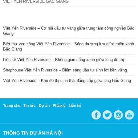
VIỆT YÊN RIVERSIDE BẮC GIANG
TIN NỔI BẬT
Việt Yên Riverside – Cơ hội đầu tư vàng giữa trung tâm công nghiệp Bắc
Giang
Biệt thự ven sông Việt Yên Riverside – Sống thượng lưu giữa miền xanh
Bắc Giang
Liền kề Việt Yên Riverside – Không gian sống xanh giữa lòng đô thị
Shophouse Việt Yên Riverside – Điểm sáng đầu tư sinh lời bền vững
Việt Yên Riverside – Khu đô thị sinh thái đẳng cấp giữa lòng Bắc Giang
Trang chủ
Tin tức
Dự án
Pháp lý
Liên hệ
THÔNG TIN DỰ ÁN HÀ NỘI