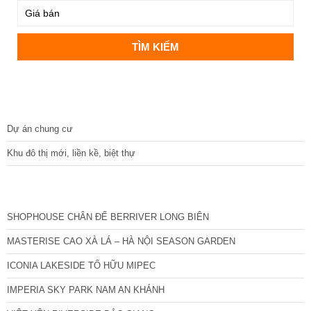
DỰ ÁN
Dự án chung cư
Khu đô thị mới, liền kề, biệt thự
CÁC DỰ ÁN MỚI NHẤT
SHOPHOUSE CHÂN ĐẾ BERRIVER LONG BIÊN
MASTERISE CAO XÀ LÁ – HÀ NỘI SEASON GARDEN
ICONIA LAKESIDE TỐ HỮU MIPEC
IMPERIA SKY PARK NAM AN KHÁNH