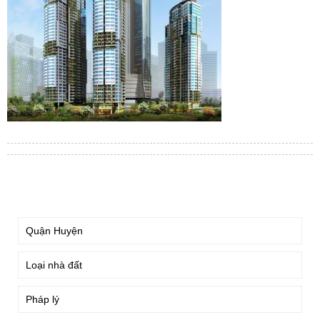
TÌM KIẾM