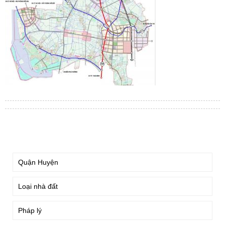
TÌM KIẾM