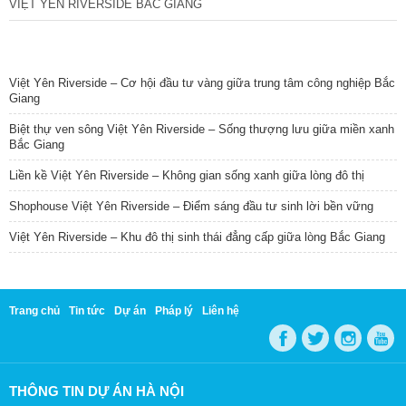
VIỆT YÊN RIVERSIDE BẮC GIANG
TIN NỔI BẬT
Việt Yên Riverside – Cơ hội đầu tư vàng giữa trung tâm công nghiệp Bắc
Giang
Biệt thự ven sông Việt Yên Riverside – Sống thượng lưu giữa miền xanh
Bắc Giang
Liền kề Việt Yên Riverside – Không gian sống xanh giữa lòng đô thị
Shophouse Việt Yên Riverside – Điểm sáng đầu tư sinh lời bền vững
Việt Yên Riverside – Khu đô thị sinh thái đẳng cấp giữa lòng Bắc Giang
Trang chủ
Tin tức
Dự án
Pháp lý
Liên hệ
THÔNG TIN DỰ ÁN HÀ NỘI