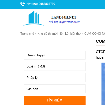
Hotline: 0986866790
Trang chủ
»
Khu đô thị mới, liền kề, biệt thự
»
CỤM CÔNG N
CỤM
TÌM KIẾM
CTCP 
huyện