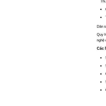
Thi.
Dân s
Quy h
nghệ c
Các 