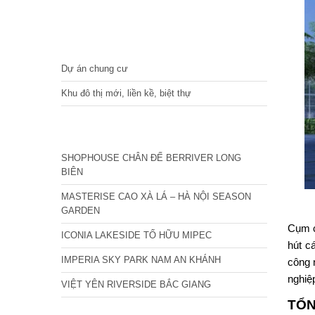
DỰ ÁN
Dự án chung cư
Khu đô thị mới, liền kề, biệt thự
CÁC DỰ ÁN MỚI NHẤT
SHOPHOUSE CHÂN ĐẾ BERRIVER LONG
BIÊN
MASTERISE CAO XÀ LÁ – HÀ NỘI SEASON
GARDEN
Cụm c
ICONIA LAKESIDE TỐ HỮU MIPEC
hút c
IMPERIA SKY PARK NAM AN KHÁNH
công 
nghiệ
VIỆT YÊN RIVERSIDE BẮC GIANG
TỔ