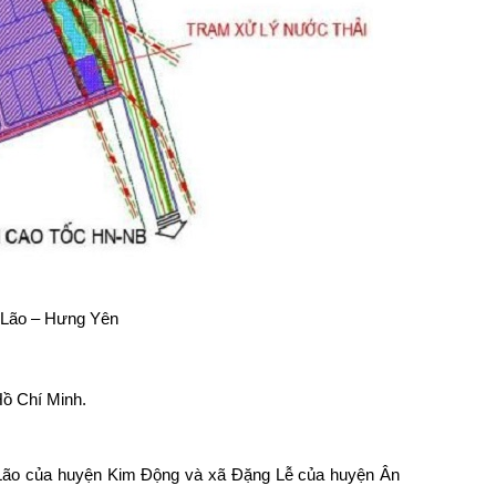
Lão – Hưng Yên
ồ Chí Minh
.
ũ Lão của huyện Kim Động và xã Đặng Lễ của huyện Ân