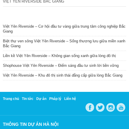
VIỆT YÊN RIVERSIDE BẮC GIANG
TIN NỔI BẬT
Việt Yên Riverside – Cơ hội đầu tư vàng giữa trung tâm công nghiệp Bắc
Giang
Biệt thự ven sông Việt Yên Riverside – Sống thượng lưu giữa miền xanh
Bắc Giang
Liền kề Việt Yên Riverside – Không gian sống xanh giữa lòng đô thị
Shophouse Việt Yên Riverside – Điểm sáng đầu tư sinh lời bền vững
Việt Yên Riverside – Khu đô thị sinh thái đẳng cấp giữa lòng Bắc Giang
Trang chủ
Tin tức
Dự án
Pháp lý
Liên hệ
THÔNG TIN DỰ ÁN HÀ NỘI