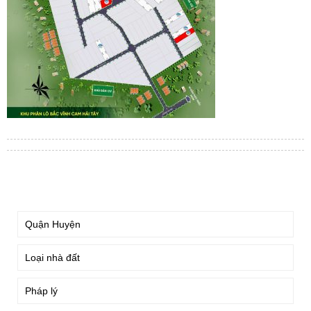
TÌM KIẾM