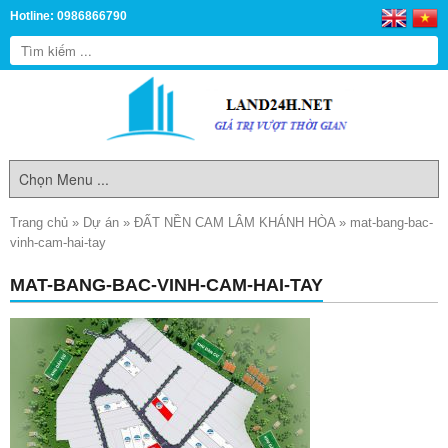
Hotline: 0986866790
Trang chủ
»
Dự án
»
ĐẤT NỀN CAM LÂM KHÁNH HÒA
»
mat-bang-bac-
vinh-cam-hai-tay
MAT-BANG-BAC-VINH-CAM-HAI-TAY