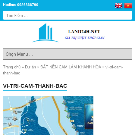
Hotline: 0986866790
Trang chủ
»
Dự án
»
ĐẤT NỀN CAM LÂM KHÁNH HÒA
»
vi-tri-cam-
thanh-bac
VI-TRI-CAM-THANH-BAC