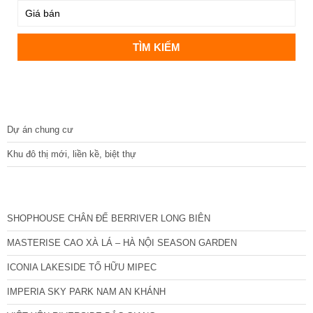
DỰ ÁN
Dự án chung cư
Khu đô thị mới, liền kề, biệt thự
CÁC DỰ ÁN MỚI NHẤT
SHOPHOUSE CHÂN ĐẾ BERRIVER LONG BIÊN
MASTERISE CAO XÀ LÁ – HÀ NỘI SEASON GARDEN
ICONIA LAKESIDE TỐ HỮU MIPEC
IMPERIA SKY PARK NAM AN KHÁNH