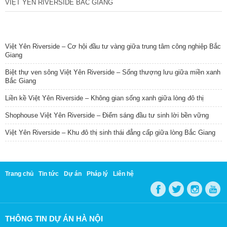
VIỆT YÊN RIVERSIDE BẮC GIANG
TIN NỔI BẬT
Việt Yên Riverside – Cơ hội đầu tư vàng giữa trung tâm công nghiệp Bắc
Giang
Biệt thự ven sông Việt Yên Riverside – Sống thượng lưu giữa miền xanh
Bắc Giang
Liền kề Việt Yên Riverside – Không gian sống xanh giữa lòng đô thị
Shophouse Việt Yên Riverside – Điểm sáng đầu tư sinh lời bền vững
Việt Yên Riverside – Khu đô thị sinh thái đẳng cấp giữa lòng Bắc Giang
Trang chủ
Tin tức
Dự án
Pháp lý
Liên hệ
THÔNG TIN DỰ ÁN HÀ NỘI