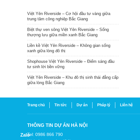
TIN NỔI BẬT
Việt Yên Riverside – Cơ hội đầu tư vàng giữa
trung tâm công nghiệp Bắc Giang
Biệt thự ven sông Việt Yên Riverside – Sống
thượng lưu giữa miền xanh Bắc Giang
Liền kề Việt Yên Riverside – Không gian sống
xanh giữa lòng đô thị
Shophouse Việt Yên Riverside – Điểm sáng đầu
tư sinh lời bền vững
Việt Yên Riverside – Khu đô thị sinh thái đẳng cấp
giữa lòng Bắc Giang
Trang chủ
Tin tức
Dự án
Pháp lý
Liên hệ
THÔNG TIN DỰ ÁN HÀ NỘI
Tel: 0986 866 790
Zalo