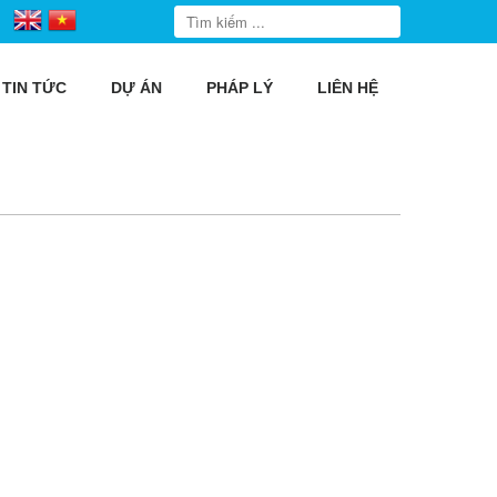
TIN TỨC
DỰ ÁN
PHÁP LÝ
LIÊN HỆ