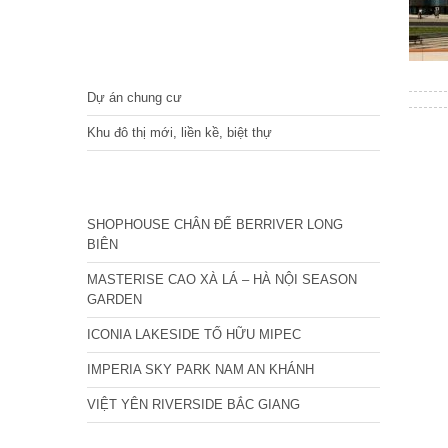
DỰ ÁN
Dự án chung cư
Khu đô thị mới, liền kề, biệt thự
CÁC DỰ ÁN MỚI NHẤT
SHOPHOUSE CHÂN ĐẾ BERRIVER LONG
BIÊN
MASTERISE CAO XÀ LÁ – HÀ NỘI SEASON
GARDEN
ICONIA LAKESIDE TỐ HỮU MIPEC
IMPERIA SKY PARK NAM AN KHÁNH
VIỆT YÊN RIVERSIDE BẮC GIANG