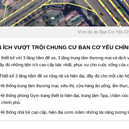
Vị trí dự án Ban Cơ Yếu C
N ÍCH VƯỢT TRỘI CHUNG CƯ BAN CƠ YẾU CHÍ
thiết kế với 3 tầng hầm để xe, 3 tầng trung tâm thương mại và dịch 
ầy đủ những tiện ích cao cấp bậc nhất, phục vụ cho cuộc sống của c
Thiết kế 3 tầng hầm để xe rộng rãi và hiện đại, đầy đủ cho mỗi căn hộ
Hệ thống trung tâm thương mại, siêu thị, cửa hàng ăn uống, ẩm thực,
Hệ thống phòng Gym trang thiết bị hiện đại, trung tâm Spa, chăm só
 chính phủ
.
Hệ thống nhà trẻ cao cấp, hiện đại ươm mầm những tài năng tương la