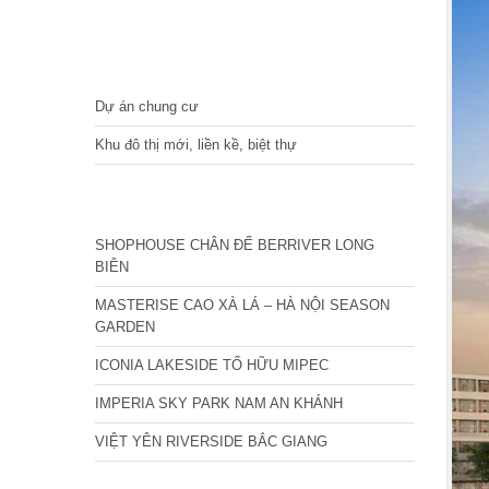
DỰ ÁN
Dự án chung cư
Khu đô thị mới, liền kề, biệt thự
CÁC DỰ ÁN MỚI NHẤT
SHOPHOUSE CHÂN ĐẾ BERRIVER LONG
BIÊN
MASTERISE CAO XÀ LÁ – HÀ NỘI SEASON
GARDEN
ICONIA LAKESIDE TỐ HỮU MIPEC
IMPERIA SKY PARK NAM AN KHÁNH
VIỆT YÊN RIVERSIDE BẮC GIANG