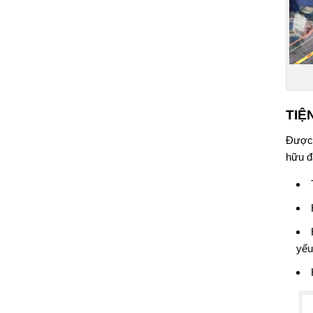
TIỆ
Được 
hữu đ
yếu