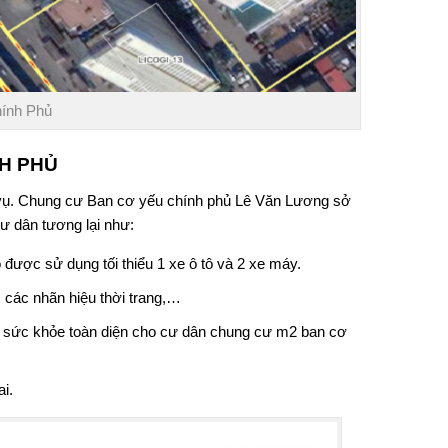
hính Phủ
NH PHỦ
vụ.
Chung cư Ban cơ yếu chính phủ Lê Văn Lương
sở
ư dân tương lại như:
 được sử dụng tối thiểu 1 xe ô tô và 2 xe máy.
 các nhãn hiệu thời trang,…
c sức khỏe toàn diện cho cư dân
chung cư m2 ban cơ
i.