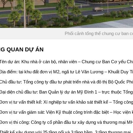
Phối cảnh tổng thể chung cư ban c
G QUAN DỰ ÁN
Tên dự án: Khu nhà ở cán bộ, nhân viên –
Chung cư Ban Cơ yếu Ch
Địa điểm: tại khu đất đơn vị M2, ngã tư Lê Văn Lương – Khuất Duy 
Chủ đầu tư:
Tổng công ty đầu tư phát triển nhà và đô thị Bộ Quốc Ph
Đại diện chủ đầu tư: Ban Quản lý dự án Mỹ Đình 1 – trực thuộc Tổng 
Đơn vị tư vấn thiết kế: Xí nghiệp tư vấn khảo sát thiết kế – Tổng công
Đơn vị tư vấn giám sát: Viện Kỹ thuật công trình đặc biệt – Học viện 
Đơn vị thi công: Công ty cổ phần đầu tư xây dựng và thương mại M
Thiết kế xây dựng với 25 tầng nổi và 3 tầng hầm, 3 tầng thương mại,