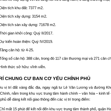
Diện tích khu đất: 7377 m2.
Diện tích xây dựng: 3154 m2.
Diện tích sàn xây dựng: 71678 m2.
Thời gian khởi công: Quý II/2017.
Dự kiến hoàn thiện: Quý IV/2019.
Tầng căn hộ: từ 4-25.
Tổng số căn hộ: 388 căn, trong đó 117 căn thương mại và 271 căn c
Hình thức sở hữu: vĩnh viễn.
TRÍ CHUNG CƯ BAN CƠ YẾU CHÍNH PHỦ
u vị trí đất vàng đắc địa, ngay ngã tư Lê Văn Lương và đường Khuấ
Chính, nằm trong khu vực trung tâm hành chính – văn hóa – kinh t
 phủ
dễ dàng kết nối giao thông đến các vị trí trọng điểm:
Chỉ mất 15 phút để kết nối đến khu vực trung tâm thành phố, quận H