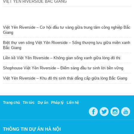
VIỆT YÊN RIVERSIDE BẮC GIANG
TIN NỔI BẬT
Việt Yên Riverside – Cơ hội đầu tư vàng giữa trung tâm công nghiệp Bắc
Giang
Biệt thự ven sông Việt Yên Riverside – Sống thượng lưu giữa miền xanh
Bắc Giang
Liền kề Việt Yên Riverside – Không gian sống xanh giữa lòng đô thị
Shophouse Việt Yên Riverside – Điểm sáng đầu tư sinh lời bền vững
Việt Yên Riverside – Khu đô thị sinh thái đẳng cấp giữa lòng Bắc Giang
Trang chủ
Tin tức
Dự án
Pháp lý
Liên hệ
THÔNG TIN DỰ ÁN HÀ NỘI