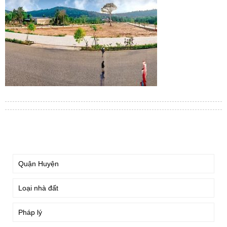
TÌM KIẾM