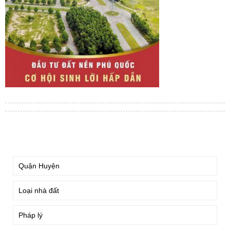
TÌM KIẾM