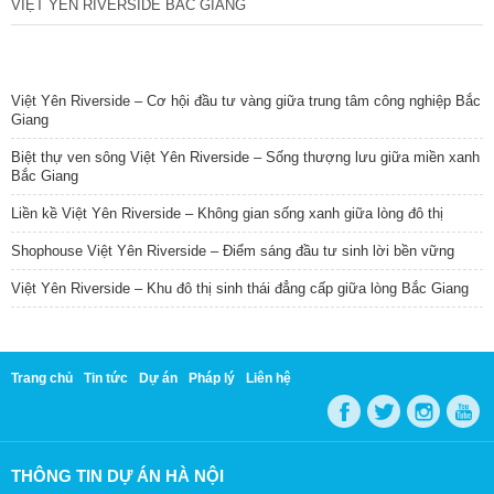
VIỆT YÊN RIVERSIDE BẮC GIANG
TIN NỔI BẬT
Việt Yên Riverside – Cơ hội đầu tư vàng giữa trung tâm công nghiệp Bắc
Giang
Biệt thự ven sông Việt Yên Riverside – Sống thượng lưu giữa miền xanh
Bắc Giang
Liền kề Việt Yên Riverside – Không gian sống xanh giữa lòng đô thị
Shophouse Việt Yên Riverside – Điểm sáng đầu tư sinh lời bền vững
Việt Yên Riverside – Khu đô thị sinh thái đẳng cấp giữa lòng Bắc Giang
Trang chủ
Tin tức
Dự án
Pháp lý
Liên hệ
THÔNG TIN DỰ ÁN HÀ NỘI