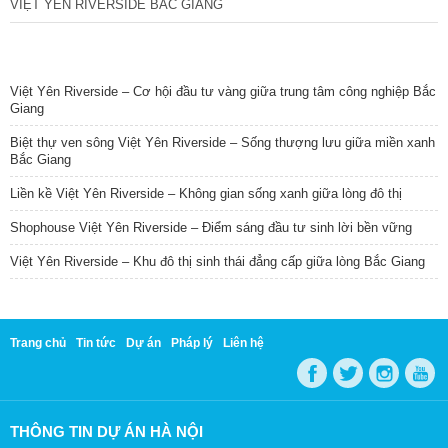
VIỆT YÊN RIVERSIDE BẮC GIANG
TIN NỔI BẬT
Việt Yên Riverside – Cơ hội đầu tư vàng giữa trung tâm công nghiệp Bắc
Giang
Biệt thự ven sông Việt Yên Riverside – Sống thượng lưu giữa miền xanh
Bắc Giang
Liền kề Việt Yên Riverside – Không gian sống xanh giữa lòng đô thị
Shophouse Việt Yên Riverside – Điểm sáng đầu tư sinh lời bền vững
Việt Yên Riverside – Khu đô thị sinh thái đẳng cấp giữa lòng Bắc Giang
Trang chủ
Tin tức
Dự án
Pháp lý
Liên hệ
THÔNG TIN DỰ ÁN HÀ NỘI