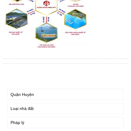
TÌM KIẾM