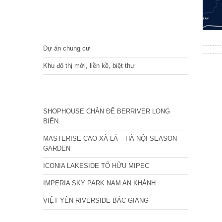
DỰ ÁN
Dự án chung cư
Khu đô thị mới, liền kề, biệt thự
CÁC DỰ ÁN MỚI NHẤT
SHOPHOUSE CHÂN ĐẾ BERRIVER LONG
BIÊN
MASTERISE CAO XÀ LÁ – HÀ NỘI SEASON
GARDEN
ICONIA LAKESIDE TỐ HỮU MIPEC
IMPERIA SKY PARK NAM AN KHÁNH
VIỆT YÊN RIVERSIDE BẮC GIANG