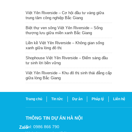
TIN NỔI BẬT
Việt Yên Riverside – Cơ hội đầu tư vàng giữa
trung tâm công nghiệp Bắc Giang
Biệt thự ven sông Việt Yên Riverside – Sống
thượng lưu giữa miền xanh Bắc Giang
Liền kề Việt Yên Riverside – Không gian sống
xanh giữa lòng đô thị
Shophouse Việt Yên Riverside – Điểm sáng đầu
tư sinh lời bền vững
Việt Yên Riverside – Khu đô thị sinh thái đẳng cấp
giữa lòng Bắc Giang
Trang chủ
Tin tức
Dự án
Pháp lý
Liên hệ
THÔNG TIN DỰ ÁN HÀ NỘI
Tel: 0986 866 790
Zalo