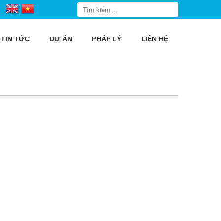
TIN TỨC
DỰ ÁN
PHÁP LÝ
LIÊN HỆ