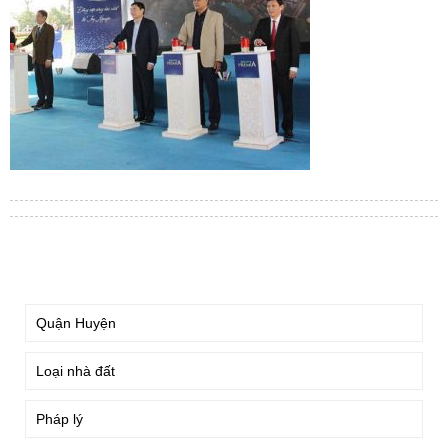
TÌM KIẾM