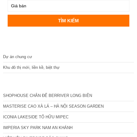
DỰ ÁN
Dự án chung cư
Khu đô thị mới, liền kề, biệt thự
CÁC DỰ ÁN MỚI NHẤT
SHOPHOUSE CHÂN ĐẾ BERRIVER LONG BIÊN
MASTERISE CAO XÀ LÁ – HÀ NỘI SEASON GARDEN
ICONIA LAKESIDE TỐ HỮU MIPEC
IMPERIA SKY PARK NAM AN KHÁNH