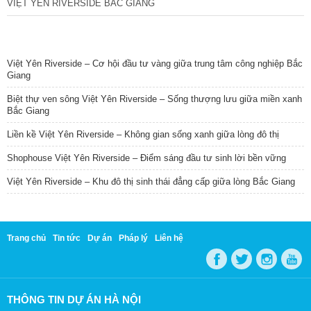
VIỆT YÊN RIVERSIDE BẮC GIANG
TIN NỔI BẬT
Việt Yên Riverside – Cơ hội đầu tư vàng giữa trung tâm công nghiệp Bắc
Giang
Biệt thự ven sông Việt Yên Riverside – Sống thượng lưu giữa miền xanh
Bắc Giang
Liền kề Việt Yên Riverside – Không gian sống xanh giữa lòng đô thị
Shophouse Việt Yên Riverside – Điểm sáng đầu tư sinh lời bền vững
Việt Yên Riverside – Khu đô thị sinh thái đẳng cấp giữa lòng Bắc Giang
Trang chủ
Tin tức
Dự án
Pháp lý
Liên hệ
THÔNG TIN DỰ ÁN HÀ NỘI