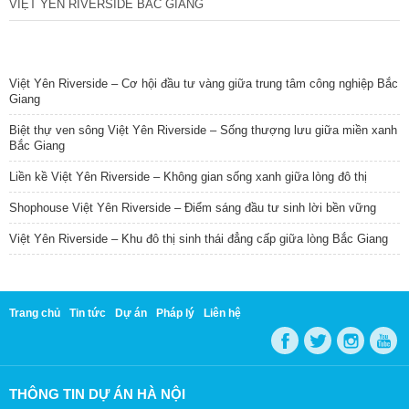
VIỆT YÊN RIVERSIDE BẮC GIANG
TIN NỔI BẬT
Việt Yên Riverside – Cơ hội đầu tư vàng giữa trung tâm công nghiệp Bắc
Giang
Biệt thự ven sông Việt Yên Riverside – Sống thượng lưu giữa miền xanh
Bắc Giang
Liền kề Việt Yên Riverside – Không gian sống xanh giữa lòng đô thị
Shophouse Việt Yên Riverside – Điểm sáng đầu tư sinh lời bền vững
Việt Yên Riverside – Khu đô thị sinh thái đẳng cấp giữa lòng Bắc Giang
Trang chủ
Tin tức
Dự án
Pháp lý
Liên hệ
THÔNG TIN DỰ ÁN HÀ NỘI