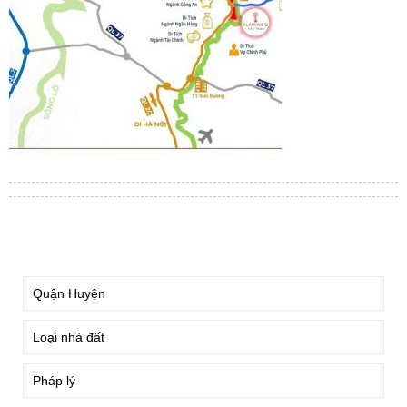
TÌM KIẾM