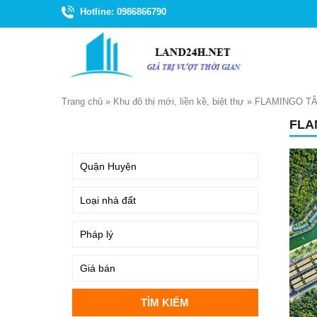
Hotline: 0986866790
Trang chủ
»
Khu đô thị mới, liền kề, biệt thự
»
FLAMINGO T
FLA
TÌM KIẾM