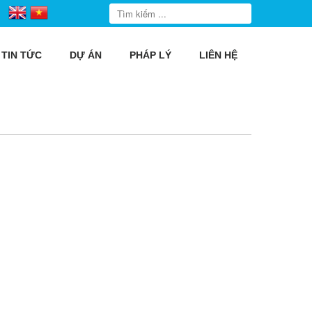
TIN TỨC
DỰ ÁN
PHÁP LÝ
LIÊN HỆ