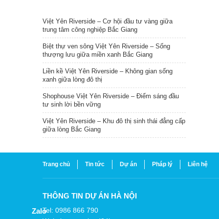
TIN NỔI BẬT
Việt Yên Riverside – Cơ hội đầu tư vàng giữa
trung tâm công nghiệp Bắc Giang
Biệt thự ven sông Việt Yên Riverside – Sống
thượng lưu giữa miền xanh Bắc Giang
Liền kề Việt Yên Riverside – Không gian sống
xanh giữa lòng đô thị
Shophouse Việt Yên Riverside – Điểm sáng đầu
tư sinh lời bền vững
Việt Yên Riverside – Khu đô thị sinh thái đẳng cấp
giữa lòng Bắc Giang
Trang chủ
Tin tức
Dự án
Pháp lý
Liên hệ
THÔNG TIN DỰ ÁN HÀ NỘI
Tel: 0986 866 790
Zalo