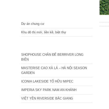
DỰ ÁN
Dự án chung cư
Khu đô thị mới, liền kề, biệt thự
CÁC DỰ ÁN MỚI NHẤT
SHOPHOUSE CHÂN ĐẾ BERRIVER LONG
BIÊN
MASTERISE CAO XÀ LÁ – HÀ NỘI SEASON
GARDEN
ICONIA LAKESIDE TỐ HỮU MIPEC
IMPERIA SKY PARK NAM AN KHÁNH
VIỆT YÊN RIVERSIDE BẮC GIANG