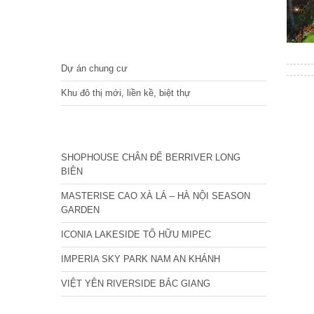
DỰ ÁN
Dự án chung cư
Khu đô thị mới, liền kề, biệt thự
CÁC DỰ ÁN MỚI NHẤT
SHOPHOUSE CHÂN ĐẾ BERRIVER LONG
BIÊN
MASTERISE CAO XÀ LÁ – HÀ NỘI SEASON
GARDEN
ICONIA LAKESIDE TỐ HỮU MIPEC
IMPERIA SKY PARK NAM AN KHÁNH
VIỆT YÊN RIVERSIDE BẮC GIANG