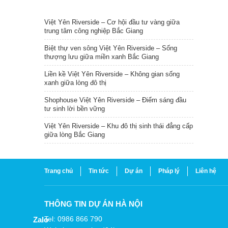
TIN NỔI BẬT
Việt Yên Riverside – Cơ hội đầu tư vàng giữa
trung tâm công nghiệp Bắc Giang
Biệt thự ven sông Việt Yên Riverside – Sống
thượng lưu giữa miền xanh Bắc Giang
Liền kề Việt Yên Riverside – Không gian sống
xanh giữa lòng đô thị
Shophouse Việt Yên Riverside – Điểm sáng đầu
tư sinh lời bền vững
Việt Yên Riverside – Khu đô thị sinh thái đẳng cấp
giữa lòng Bắc Giang
Trang chủ
Tin tức
Dự án
Pháp lý
Liên hệ
THÔNG TIN DỰ ÁN HÀ NỘI
Tel: 0986 866 790
Zalo