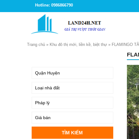
Hotline: 0986866790
Trang chủ
»
Khu đô thị mới, liền kề, biệt thự
»
FLAMINGO T
FLA
TÌM KIẾM