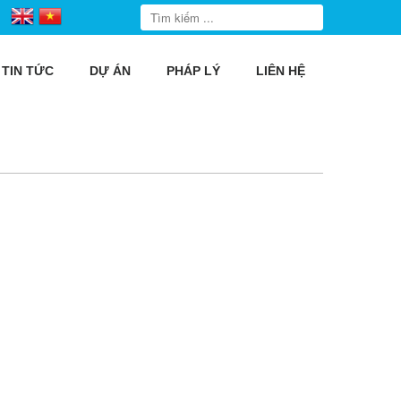
TIN TỨC
DỰ ÁN
PHÁP LÝ
LIÊN HỆ