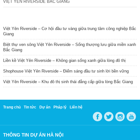
VIỆT YÊN RIVERSIDE BẮC GIANG
TIN NỔI BẬT
Việt Yên Riverside – Cơ hội đầu tư vàng giữa trung tâm công nghiệp Bắc
Giang
Biệt thự ven sông Việt Yên Riverside – Sống thượng lưu giữa miền xanh
Bắc Giang
Liền kề Việt Yên Riverside – Không gian sống xanh giữa lòng đô thị
Shophouse Việt Yên Riverside – Điểm sáng đầu tư sinh lời bền vững
Việt Yên Riverside – Khu đô thị sinh thái đẳng cấp giữa lòng Bắc Giang
Trang chủ
Tin tức
Dự án
Pháp lý
Liên hệ
THÔNG TIN DỰ ÁN HÀ NỘI