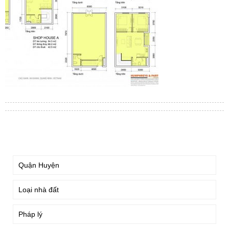
TÌM KIẾM