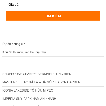
DỰ ÁN
Dự án chung cư
Khu đô thị mới, liền kề, biệt thự
CÁC DỰ ÁN MỚI NHẤT
SHOPHOUSE CHÂN ĐẾ BERRIVER LONG BIÊN
MASTERISE CAO XÀ LÁ – HÀ NỘI SEASON GARDEN
ICONIA LAKESIDE TỐ HỮU MIPEC
IMPERIA SKY PARK NAM AN KHÁNH