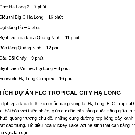
Chợ Hạ Long 2 – 7 phút
Siêu thị Big C Hạ Long – 16 phút
Cột đồng hồ – 9 phút
Bệnh viện đa khoa Quảng Ninh – 11 phút
Bảo tàng Quảng Ninh – 12 phút
Cầu Bãi Cháy – 9 phút
Bệnh viện Vinmec Hạ Long – 8 phút
Sunworld Hạ Long Complex – 16 phút
N ÍCH DỰ ÁN
FLC TROPICAL CITY HẠ LONG
định vị là khu đô thị kiểu mẫu đáng sống tại Hạ Long,
FLC Tropical 
đại hài hòa với thiên nhiên, giúp cư dân cân bằng cuộc sống giữa tru
huỗi quảng trường chủ đề, những cung đường rợp bóng cây xanh 
vật đặc trưng, Hồ điều hòa Mickey Lake với hệ sinh thái cân bằng, 
hu vực lân cận.