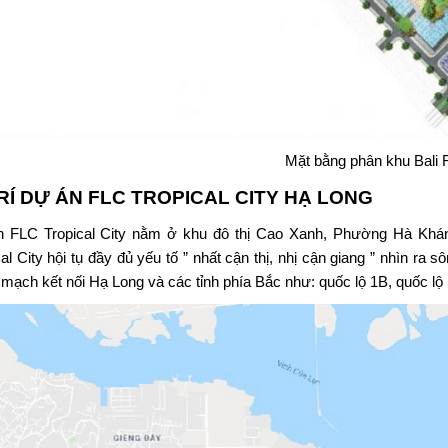
Mặt bằng phân khu Bali 
TRÍ DỰ ÁN
FLC TROPICAL CITY HẠ LONG
n
FLC Tropical City
nằm ở khu đô thị Cao Xanh, Phường Hà Khán
cal City hội tụ đầy đủ yếu tố ” nhất cận thị, nhị cận giang ” nhìn r
 mạch kết nối Hạ Long và các tỉnh phía Bắc như: quốc lộ 1B, quốc l