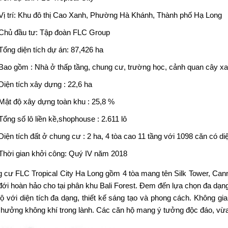
Vị trí: Khu đô thị Cao Xanh, Phường Hà Khánh, Thành phố Hạ Long
Chủ đầu tư:
Tập đoàn FLC Group
Tổng diện tích dự án: 87,426 ha
Bao gồm : Nhà ở thấp tầng, chung cư, trường học, cảnh quan cây x
Diện tích xây dựng : 22,6 ha
Mật độ xây dựng toàn khu : 25,8 %
Tổng số lô liền kề,shophouse : 2.611 lô
Diện tích đất ở chung cư : 2 ha, 4 tòa cao 11 tầng với 1098 căn có di
Thời gian khởi công: Quý IV năm 2018
g cư
FLC Tropical City Ha Long
gồm 4 tòa mang tên Silk Tower, Can
 đới hoàn hảo cho tại phân khu Bali Forest. Đem đến lựa chọn đa dạng 
ộ với diện tích đa dạng, thiết kế sáng tạo và phong cách. Không gi
hưởng không khí trong lành. Các căn hộ mang ý tưởng độc đáo, vừa