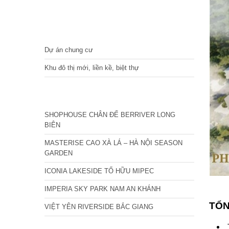
DỰ ÁN
Dự án chung cư
Khu đô thị mới, liền kề, biệt thự
CÁC DỰ ÁN MỚI NHẤT
SHOPHOUSE CHÂN ĐẾ BERRIVER LONG
BIÊN
MASTERISE CAO XÀ LÁ – HÀ NỘI SEASON
GARDEN
ICONIA LAKESIDE TỐ HỮU MIPEC
IMPERIA SKY PARK NAM AN KHÁNH
TỔN
VIỆT YÊN RIVERSIDE BẮC GIANG