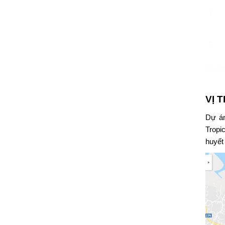
VỊ 
Dự á
Tropi
huyết