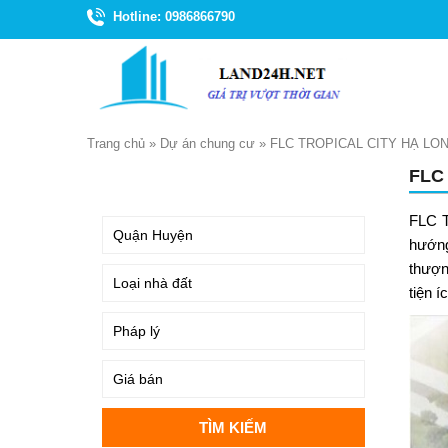
Hotline: 0986866790
Trang chủ
»
Dự án chung cư
»
FLC TROPICAL CITY HẠ LO
FLC
TÌM KIẾM
FLC T
hướng
thượn
tiện í