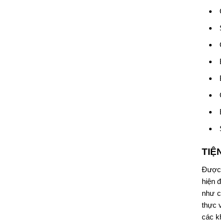
TIỆ
Được 
hiện 
như c
thực 
các k