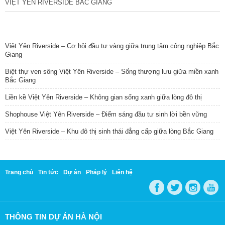
VIỆT YÊN RIVERSIDE BẮC GIANG
TIN NỔI BẬT
Việt Yên Riverside – Cơ hội đầu tư vàng giữa trung tâm công nghiệp Bắc
Giang
Biệt thự ven sông Việt Yên Riverside – Sống thượng lưu giữa miền xanh
Bắc Giang
Liền kề Việt Yên Riverside – Không gian sống xanh giữa lòng đô thị
Shophouse Việt Yên Riverside – Điểm sáng đầu tư sinh lời bền vững
Việt Yên Riverside – Khu đô thị sinh thái đẳng cấp giữa lòng Bắc Giang
Trang chủ
Tin tức
Dự án
Pháp lý
Liên hệ
THÔNG TIN DỰ ÁN HÀ NỘI