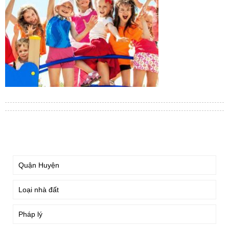
TÌM KIẾM