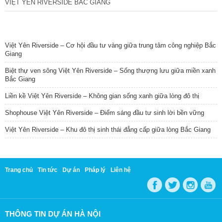
VIỆT YÊN RIVERSIDE BẮC GIANG
TIN NỔI BẬT
Việt Yên Riverside – Cơ hội đầu tư vàng giữa trung tâm công nghiệp Bắc
Giang
Biệt thự ven sông Việt Yên Riverside – Sống thượng lưu giữa miền xanh
Bắc Giang
Liền kề Việt Yên Riverside – Không gian sống xanh giữa lòng đô thị
Shophouse Việt Yên Riverside – Điểm sáng đầu tư sinh lời bền vững
Việt Yên Riverside – Khu đô thị sinh thái đẳng cấp giữa lòng Bắc Giang
Trang chủ
Tin tức
Dự án
Pháp lý
Liên hệ
THÔNG TIN DỰ ÁN HÀ NỘI