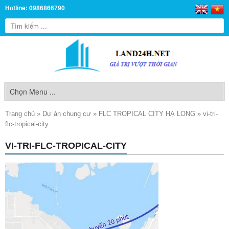
Hotline: 0986866790
Trang chủ
»
Dự án chung cư
»
FLC TROPICAL CITY HẠ LONG
»
vi-tri-
flc-tropical-city
VI-TRI-FLC-TROPICAL-CITY