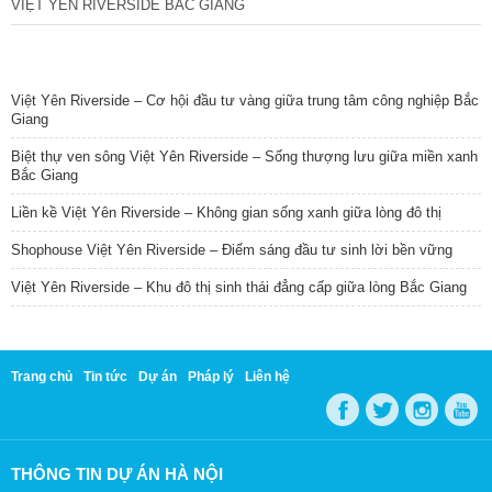
VIỆT YÊN RIVERSIDE BẮC GIANG
TIN NỔI BẬT
Việt Yên Riverside – Cơ hội đầu tư vàng giữa trung tâm công nghiệp Bắc
Giang
Biệt thự ven sông Việt Yên Riverside – Sống thượng lưu giữa miền xanh
Bắc Giang
Liền kề Việt Yên Riverside – Không gian sống xanh giữa lòng đô thị
Shophouse Việt Yên Riverside – Điểm sáng đầu tư sinh lời bền vững
Việt Yên Riverside – Khu đô thị sinh thái đẳng cấp giữa lòng Bắc Giang
Trang chủ
Tin tức
Dự án
Pháp lý
Liên hệ
THÔNG TIN DỰ ÁN HÀ NỘI