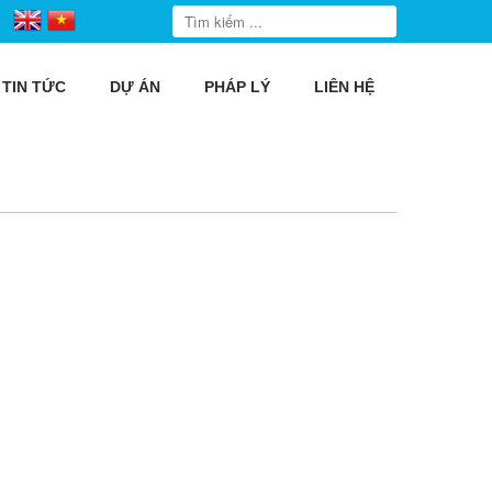
TIN TỨC
DỰ ÁN
PHÁP LÝ
LIÊN HỆ