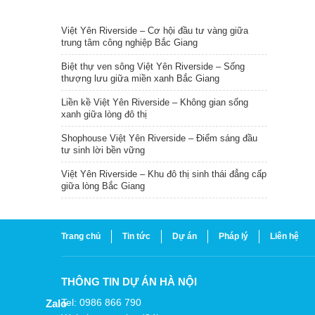
TIN NỔI BẬT
Việt Yên Riverside – Cơ hội đầu tư vàng giữa
trung tâm công nghiệp Bắc Giang
Biệt thự ven sông Việt Yên Riverside – Sống
thượng lưu giữa miền xanh Bắc Giang
Liền kề Việt Yên Riverside – Không gian sống
xanh giữa lòng đô thị
Shophouse Việt Yên Riverside – Điểm sáng đầu
tư sinh lời bền vững
Việt Yên Riverside – Khu đô thị sinh thái đẳng cấp
giữa lòng Bắc Giang
Trang chủ
Tin tức
Dự án
Pháp lý
Liên hệ
THÔNG TIN DỰ ÁN HÀ NỘI
Tel: 0986 866 790
Zalo