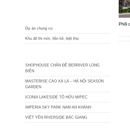
DỰ ÁN
Phối 
Dự án chung cư
Khu đô thị mới, liền kề, biệt thự
CÁC DỰ ÁN MỚI NHẤT
SHOPHOUSE CHÂN ĐẾ BERRIVER LONG
BIÊN
MASTERISE CAO XÀ LÁ – HÀ NỘI SEASON
GARDEN
ICONIA LAKESIDE TỐ HỮU MIPEC
IMPERIA SKY PARK NAM AN KHÁNH
VIỆT YÊN RIVERSIDE BẮC GIANG