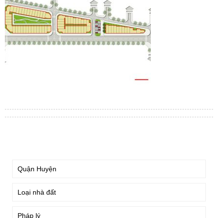
TÌM KIẾM