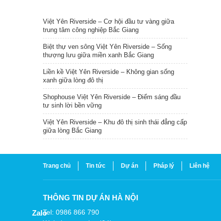
TIN NỔI BẬT
Việt Yên Riverside – Cơ hội đầu tư vàng giữa
trung tâm công nghiệp Bắc Giang
Biệt thự ven sông Việt Yên Riverside – Sống
thượng lưu giữa miền xanh Bắc Giang
Liền kề Việt Yên Riverside – Không gian sống
xanh giữa lòng đô thị
Shophouse Việt Yên Riverside – Điểm sáng đầu
tư sinh lời bền vững
Việt Yên Riverside – Khu đô thị sinh thái đẳng cấp
giữa lòng Bắc Giang
Trang chủ
Tin tức
Dự án
Pháp lý
Liên hệ
THÔNG TIN DỰ ÁN HÀ NỘI
Tel: 0986 866 790
Zalo