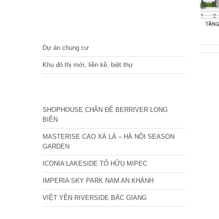
DỰ ÁN
Dự án chung cư
Khu đô thị mới, liền kề, biệt thự
CÁC DỰ ÁN MỚI NHẤT
SHOPHOUSE CHÂN ĐẾ BERRIVER LONG
BIÊN
MASTERISE CAO XÀ LÁ – HÀ NỘI SEASON
GARDEN
ICONIA LAKESIDE TỐ HỮU MIPEC
IMPERIA SKY PARK NAM AN KHÁNH
VIỆT YÊN RIVERSIDE BẮC GIANG