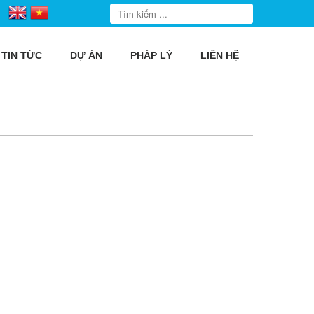
TIN TỨC
DỰ ÁN
PHÁP LÝ
LIÊN HỆ