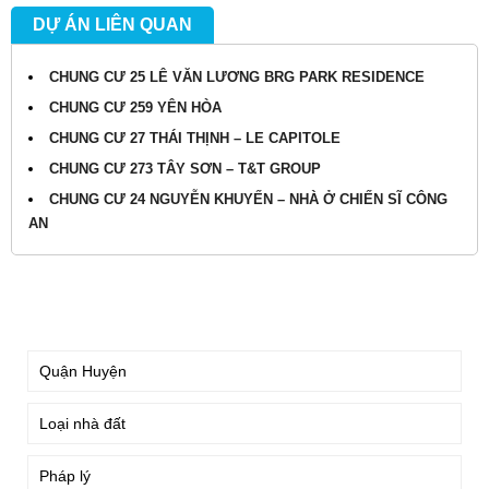
DỰ ÁN LIÊN QUAN
CHUNG CƯ 25 LÊ VĂN LƯƠNG BRG PARK RESIDENCE
CHUNG CƯ 259 YÊN HÒA
CHUNG CƯ 27 THÁI THỊNH – LE CAPITOLE
CHUNG CƯ 273 TÂY SƠN – T&T GROUP
CHUNG CƯ 24 NGUYỄN KHUYẾN – NHÀ Ở CHIẾN SĨ CÔNG
AN
TÌM KIẾM