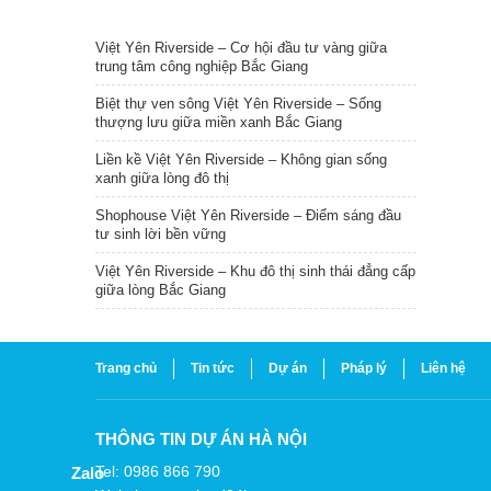
TIN NỔI BẬT
Việt Yên Riverside – Cơ hội đầu tư vàng giữa
trung tâm công nghiệp Bắc Giang
Biệt thự ven sông Việt Yên Riverside – Sống
thượng lưu giữa miền xanh Bắc Giang
Liền kề Việt Yên Riverside – Không gian sống
xanh giữa lòng đô thị
Shophouse Việt Yên Riverside – Điểm sáng đầu
tư sinh lời bền vững
Việt Yên Riverside – Khu đô thị sinh thái đẳng cấp
giữa lòng Bắc Giang
Trang chủ
Tin tức
Dự án
Pháp lý
Liên hệ
THÔNG TIN DỰ ÁN HÀ NỘI
Tel: 0986 866 790
Zalo