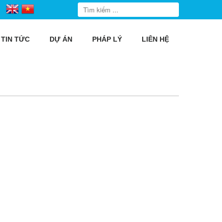
TIN TỨC
DỰ ÁN
PHÁP LÝ
LIÊN HỆ