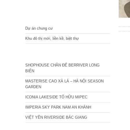
DỰ ÁN
Dự án chung cư
Khu đô thị mới, liền kề, biệt thự
CÁC DỰ ÁN MỚI NHẤT
SHOPHOUSE CHÂN ĐẾ BERRIVER LONG
BIÊN
MASTERISE CAO XÀ LÁ – HÀ NỘI SEASON
GARDEN
ICONIA LAKESIDE TỐ HỮU MIPEC
IMPERIA SKY PARK NAM AN KHÁNH
VIỆT YÊN RIVERSIDE BẮC GIANG