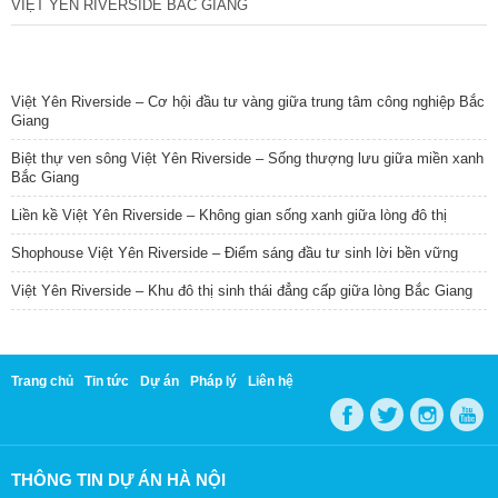
VIỆT YÊN RIVERSIDE BẮC GIANG
TIN NỔI BẬT
Việt Yên Riverside – Cơ hội đầu tư vàng giữa trung tâm công nghiệp Bắc
Giang
Biệt thự ven sông Việt Yên Riverside – Sống thượng lưu giữa miền xanh
Bắc Giang
Liền kề Việt Yên Riverside – Không gian sống xanh giữa lòng đô thị
Shophouse Việt Yên Riverside – Điểm sáng đầu tư sinh lời bền vững
Việt Yên Riverside – Khu đô thị sinh thái đẳng cấp giữa lòng Bắc Giang
Trang chủ
Tin tức
Dự án
Pháp lý
Liên hệ
THÔNG TIN DỰ ÁN HÀ NỘI