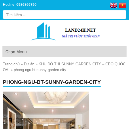
Hotline: 0986866790
Trang chủ
»
Dự án
»
KHU ĐÔ THỊ SUNNY GARDEN CITY – CEO QUỐC
OAI
»
phong-ngu-bt-sunny-garden-city
PHONG-NGU-BT-SUNNY-GARDEN-CITY