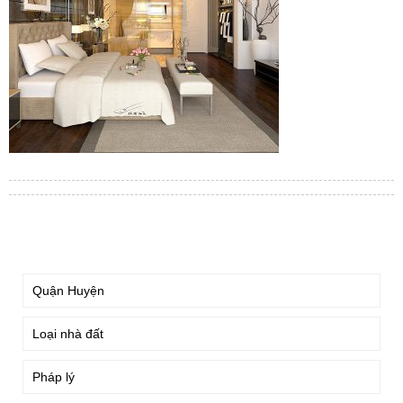
TÌM KIẾM