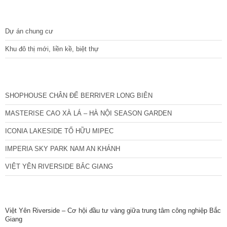
DỰ ÁN
Dự án chung cư
Khu đô thị mới, liền kề, biệt thự
CÁC DỰ ÁN MỚI NHẤT
SHOPHOUSE CHÂN ĐẾ BERRIVER LONG BIÊN
MASTERISE CAO XÀ LÁ – HÀ NỘI SEASON GARDEN
ICONIA LAKESIDE TỐ HỮU MIPEC
IMPERIA SKY PARK NAM AN KHÁNH
VIỆT YÊN RIVERSIDE BẮC GIANG
TIN NỔI BẬT
Việt Yên Riverside – Cơ hội đầu tư vàng giữa trung tâm công nghiệp Bắc
Giang