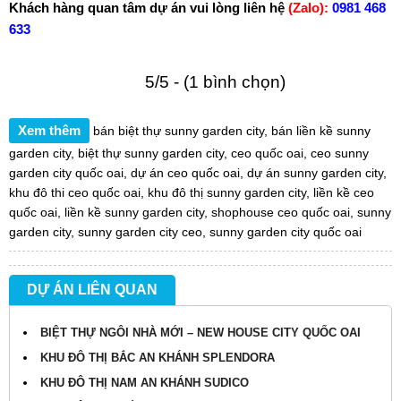
Khách hàng quan tâm dự án vui lòng liên hệ
(Zalo):
0981 468
633
5/5 - (1 bình chọn)
Xem thêm
bán biệt thự sunny garden city
,
bán liền kề sunny
garden city
,
biệt thự sunny garden city
,
ceo quốc oai
,
ceo sunny
garden city quốc oai
,
dự án ceo quốc oai
,
dự án sunny garden city
,
khu đô thi ceo quốc oai
,
khu đô thị sunny garden city
,
liền kề ceo
quốc oai
,
liền kề sunny garden city
,
shophouse ceo quốc oai
,
sunny
garden city
,
sunny garden city ceo
,
sunny garden city quốc oai
DỰ ÁN LIÊN QUAN
BIỆT THỰ NGÔI NHÀ MỚI – NEW HOUSE CITY QUỐC OAI
KHU ĐÔ THỊ BẮC AN KHÁNH SPLENDORA
KHU ĐÔ THỊ NAM AN KHÁNH SUDICO