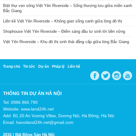
Biệt thự ven sông Việt Yên Riverside – Sống thượng lưu giữa miền xanh
Bắc Giang
Liền kề Việt Yên Riverside – Không gian sống xanh giữa lòng đô thị
Shophouse Việt Yên Riverside – Điểm sáng đầu tư sinh lời bền vững
Việt Yên Riverside – Khu đô thị sinh thái đẳng cấp giữa lòng Bắc Giang
Trang chủ
Tin tức
Dự án
Pháp lý
Liên hệ
THÔNG TIN DỰ ÁN HÀ NỘI
Tel: 0986 866 790
Website: www.land24h.net
Add: B1.20 An Vượng Villas, Dương Nội, Hà Đông, Hà Nội
Email: hanoiland24h.net@gmail.com
2016 |
Bất Động Sản Hà Nội