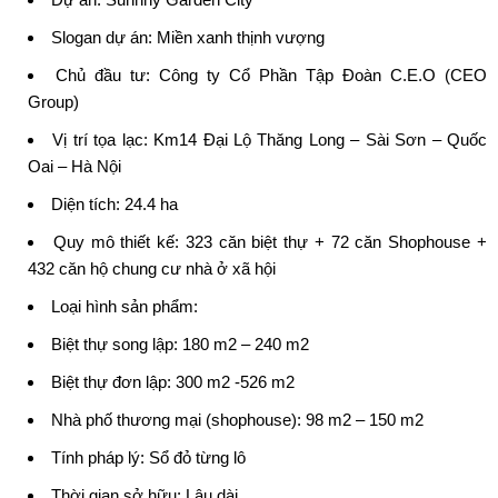
Slogan dự án: Miền xanh thịnh vượng
Chủ đầu tư: Công ty Cổ Phần Tập Đoàn C.E.O (CEO
Group)
Vị trí tọa lạc: Km14 Đại Lộ Thăng Long – Sài Sơn – Quốc
Oai – Hà Nội
Diện tích: 24.4 ha
Quy mô thiết kế: 323 căn biệt thự + 72 căn Shophouse +
432 căn hộ chung cư nhà ở xã hội
Loại hình sản phẩm:
Biệt thự song lập: 180 m2 – 240 m2
Biệt thự đơn lập: 300 m2 -526 m2
Nhà phố thương mại (shophouse): 98 m2 – 150 m2
Tính pháp lý
: Sổ đỏ từng lô
Thời gian sở hữu: Lâu dài