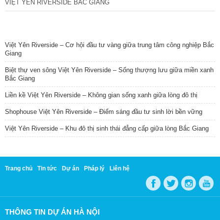
VIỆT YÊN RIVERSIDE BẮC GIANG
TIN NỔI BẬT
Việt Yên Riverside – Cơ hội đầu tư vàng giữa trung tâm công nghiệp Bắc
Giang
Biệt thự ven sông Việt Yên Riverside – Sống thượng lưu giữa miền xanh
Bắc Giang
Liền kề Việt Yên Riverside – Không gian sống xanh giữa lòng đô thị
Shophouse Việt Yên Riverside – Điểm sáng đầu tư sinh lời bền vững
Việt Yên Riverside – Khu đô thị sinh thái đẳng cấp giữa lòng Bắc Giang
Trang chủ
Tin tức
Dự án
Pháp lý
Liên hệ
THÔNG TIN DỰ ÁN HÀ NỘI