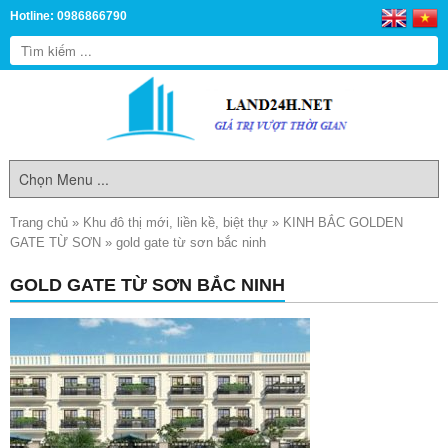
Hotline: 0986866790
Trang chủ
»
Khu đô thị mới, liền kề, biệt thự
»
KINH BẮC GOLDEN
GATE TỪ SƠN
»
gold gate từ sơn bắc ninh
GOLD GATE TỪ SƠN BẮC NINH