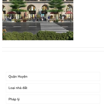
TÌM KIẾM